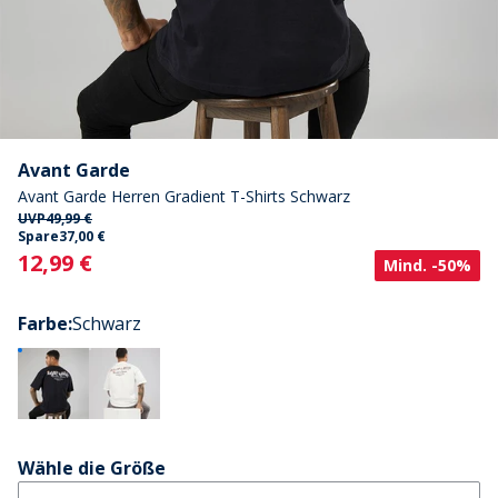
Avant Garde
Avant Garde Herren Gradient T-Shirts Schwarz
UVP
49,99 €
Spare
37,00 €
Current
12,99 €
Mind. -50%
Farbe
:
Schwarz
Wähle die Größe