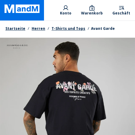
Skip
Primary departments
to
0
Konto
Warenkorb
Geschäft
main
content
Brotkrumen
Startseite
Herren
T-Shirts und Tops
Avant Garde