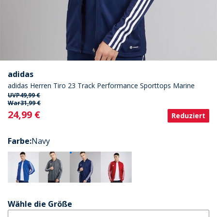
adidas
adidas Herren Tiro 23 Track Performance Sporttops Marine
UVP
49,99 €
War
31,99 €
Current
24,99 €
Reduziert
Farbe
:
Navy
Wähle die Größe