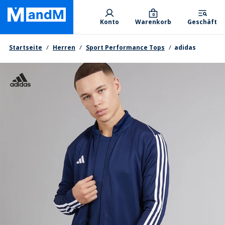
Skip
Primary departments
to
0
Konto
Warenkorb
Geschäft
main
content
Brotkrumen
Startseite
Herren
Sport Performance Tops
adidas