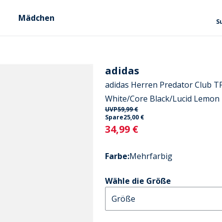
Mädchen
S
adidas
adidas Herren Predator Club T
White/Core Black/Lucid Lemon
UVP
59,99 €
Spare
25,00 €
Current
34,99 €
Farbe
:
Mehrfarbig
Wähle die Größe