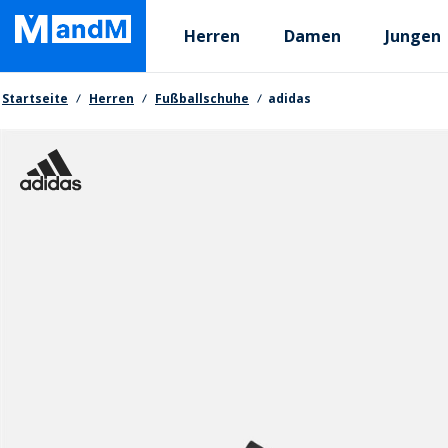
Skip
Primary departments
to
Herren
Damen
Jungen
main
content
Brotkrumen
Startseite
Herren
Fußballschuhe
adidas