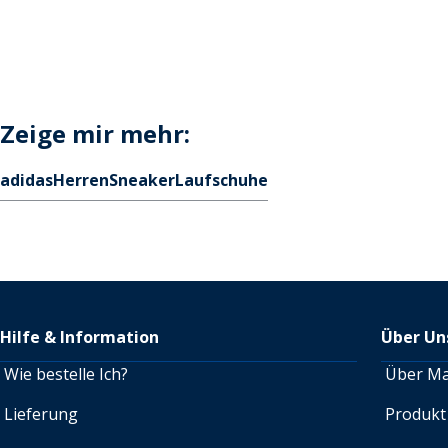
Zeige mir mehr:
adidas
Herren
Sneaker
Laufschuhe
Hilfe & Information
Über Un
Wie bestelle Ich?
Über M
Lieferung
Produkt