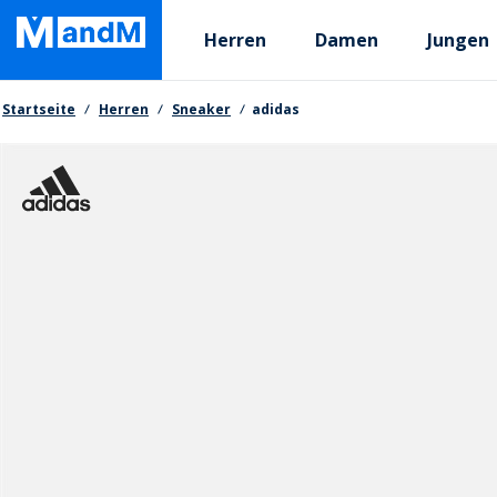
Skip
Primary departments
to
Herren
Damen
Jungen
main
content
Brotkrumen
Startseite
Herren
Sneaker
adidas