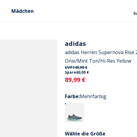
Mädchen
S
adidas
adidas Herren Supernova Rise 
Onix/Mint Ton/Hi-Res Yellow
UVP
149,99 €
Spare
60,00 €
Current
89,99 €
Farbe
:
Mehrfarbig
Wähle die Größe