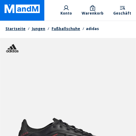
Skip
Primary departments
to
0
Konto
Warenkorb
Geschäft
main
content
Brotkrumen
Startseite
Jungen
Fußballschuhe
adidas