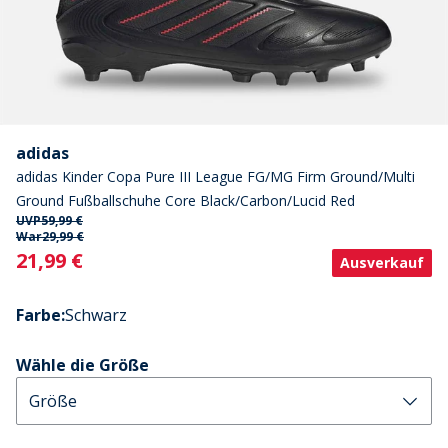
adidas
adidas Kinder Copa Pure III League FG/MG Firm Ground/Multi
Ground Fußballschuhe Core Black/Carbon/Lucid Red
UVP
59,99 €
War
29,99 €
Current
21,99 €
Ausverkauf
Farbe
:
Schwarz
Wähle die Größe