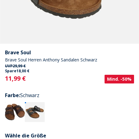
Brave Soul
Brave Soul Herren Anthony Sandalen Schwarz
UVP
29,99 €
Spare
18,00 €
Current
11,99 €
Mind. -50%
Farbe
:
Schwarz
Wähle die Größe