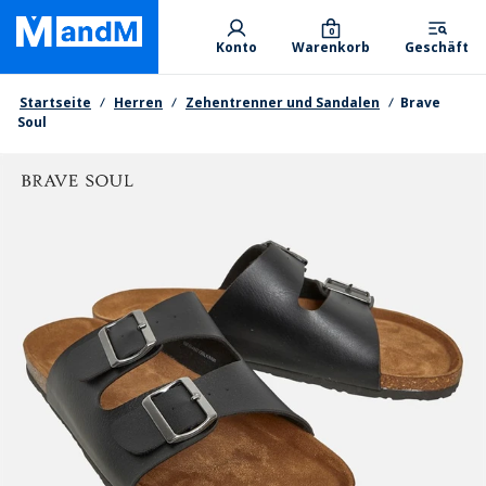
Skip
Primary departments
to
0
Konto
Warenkorb
Geschäft
main
content
Brotkrumen
Startseite
Herren
Zehentrenner und Sandalen
Brave
Soul