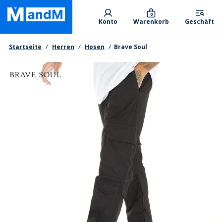
Skip
Primary departments
to
0
Konto
Warenkorb
Geschäft
main
content
Brotkrumen
Startseite
Herren
Hosen
Brave Soul