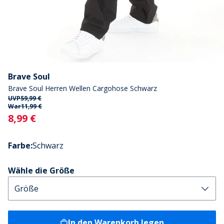
Brave Soul
Brave Soul Herren Wellen Cargohose Schwarz
UVP
59,99 €
War
11,99 €
Current
8,99 €
Farbe
:
Schwarz
Wähle die Größe
In den Warenkorb legen