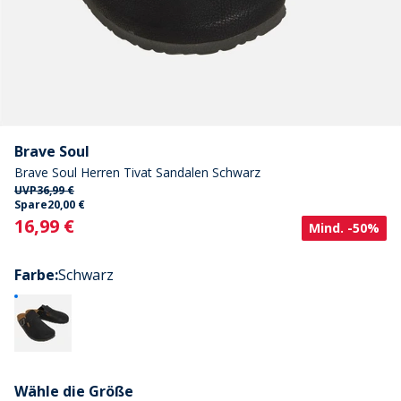
Brave Soul
Brave Soul Herren Tivat Sandalen Schwarz
UVP
36,99 €
Spare
20,00 €
Current
16,99 €
Mind. -50%
Farbe
:
Schwarz
Wähle die Größe