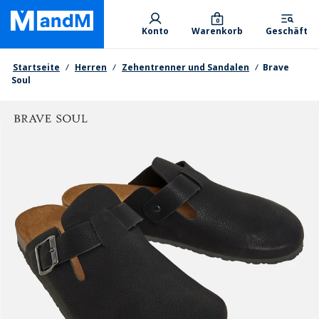
Skip
Primary departments
to
0
Konto
Warenkorb
Geschäft
main
content
Brotkrumen
Startseite
Herren
Zehentrenner und Sandalen
Brave
Soul