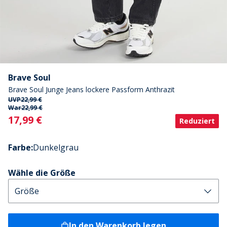
Brave Soul
Brave Soul Junge Jeans lockere Passform Anthrazit
UVP
22,99 €
War
22,99 €
Current
17,99 €
Reduziert
Farbe
:
Dunkelgrau
Wähle die Größe
In den Warenkorb legen