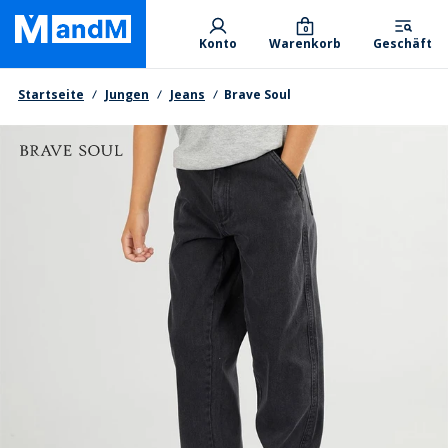
Skip
Primary departments
to
0
Konto
Warenkorb
Geschäft
main
content
Brotkrumen
Startseite
Jungen
Jeans
Brave Soul