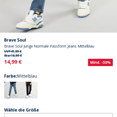
Brave Soul
Brave Soul Junge Normale Passform Jeans Mittelblau
UVP
41,99 €
War
16,99 €
Current
14,99 €
Mind. -50%
Farbe
:
Mittelblau
Wähle die Größe