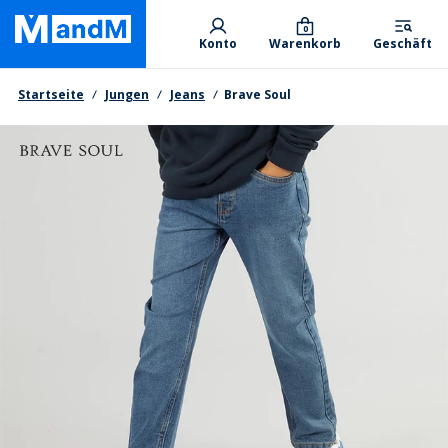
Skip
Primary departments
to
0
Konto
Warenkorb
Geschäft
main
content
Brotkrumen
Startseite
Jungen
Jeans
Brave Soul