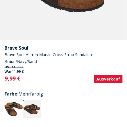
Brave Soul
Brave Soul Herren Marvin Cross Strap Sandalen
Braun/Navy/Sand
UVP
11,99 €
War
11,99 €
Current
9,99 €
Ausverkauf
Farbe
:
Mehrfarbig