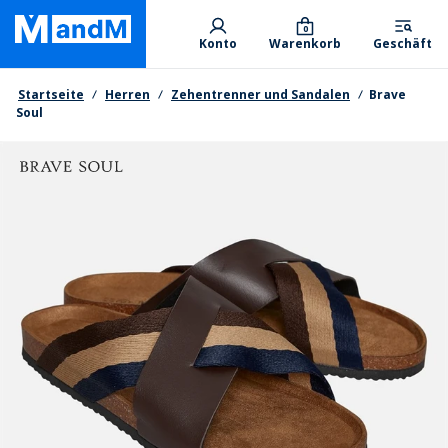
Skip
Primary departments
to
0
Konto
Warenkorb
Geschäft
main
content
Brotkrumen
Startseite
Herren
Zehentrenner und Sandalen
Brave
Soul