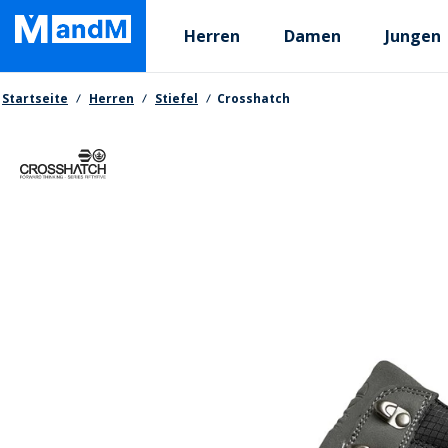
Skip
Primary departments
to
Herren
Damen
Jungen
main
content
Brotkrumen
Startseite
Herren
Stiefel
Crosshatch