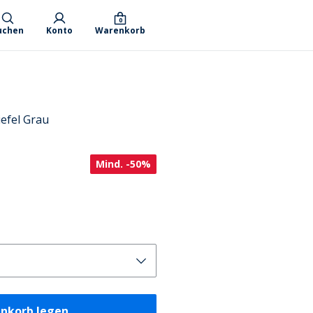
0
uchen
Konto
Warenkorb
iefel Grau
Mind. -50%
enkorb legen