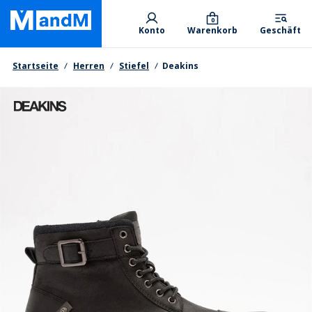
Skip
Primary departments
to
0
Konto
Warenkorb
Geschäft
main
content
Brotkrumen
Startseite
Herren
Stiefel
Deakins