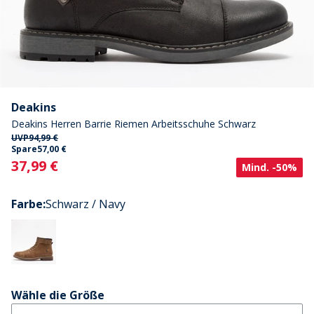
Deakins
Deakins Herren Barrie Riemen Arbeitsschuhe Schwarz
UVP
94,99 €
Spare
57,00 €
Current
37,99 €
Mind. -50%
Farbe
:
Schwarz / Navy
Wähle die Größe