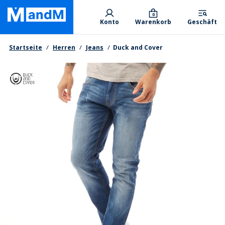
Skip
Primary departments
to
0
Konto
Warenkorb
Geschäft
main
content
Brotkrumen
Startseite
Herren
Jeans
Duck and Cover