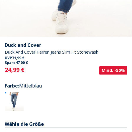
Duck and Cover
Duck And Cover Herren Jeans Slim Fit Stonewash
UVP
71,99 €
Spare
47,00 €
Current
24,99 €
Mind. -50%
Farbe
:
Mittelblau
Wähle die Größe