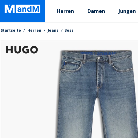
Skip
Primary departments
to
Herren
Damen
Jungen
main
content
Brotkrumen
Startseite
Herren
Jeans
Boss