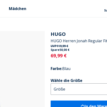
Mädchen
S
HUGO
HUGO Herren Jonah Regular Fit
UVP
119,99 €
Spare
50,00 €
Current
69,99 €
Farbe
:
Blau
Wähle die Größe
In den War