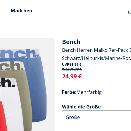
Mädchen
S
Bench
Bench Herren Malko 7er-Pack 
Schwarz/Helltürkis/Marine/Rot
UVP
31,99 €
War
31,99 €
Current
24,99 €
Farbe
:
Mehrfarbig
Wähle die Größe