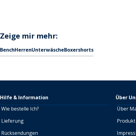
Zeige mir mehr:
Bench
Herren
Unterwäsche
Boxershorts
Hilfe & Information
Über Un
Wie bestelle Ich?
Über M
Lieferung
Produkt
Rücksendungen
Impres