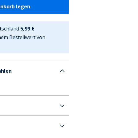
enkorb legen
tschland
5,99 €
nem Bestellwert von
ahlen
Jeans Schwarz/Mittelgrau