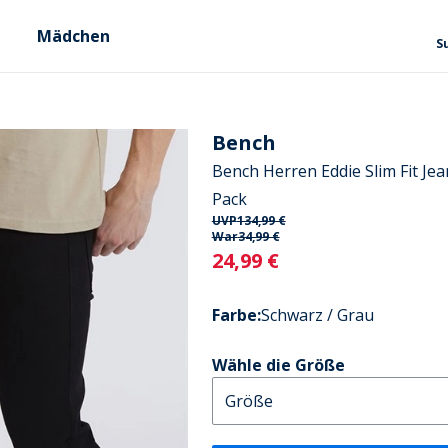
Mädchen
S
Bench
Bench Herren Eddie Slim Fit Je
Pack
UVP
134,99 €
War
34,99 €
Current
24,99 €
Farbe
:
Schwarz / Grau
Wähle die Größe