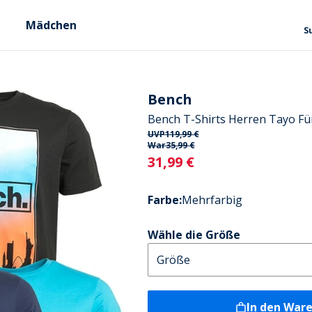
Mädchen
S
Bench
Bench T-Shirts Herren Tayo Fü
UVP
119,99 €
War
35,99 €
Current
31,99 €
Farbe
:
Mehrfarbig
Wähle die Größe
In den War