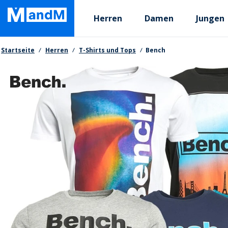
Skip
Primary departments
to
Herren
Damen
Jungen
main
content
Brotkrumen
Startseite
Herren
T-Shirts und Tops
Bench