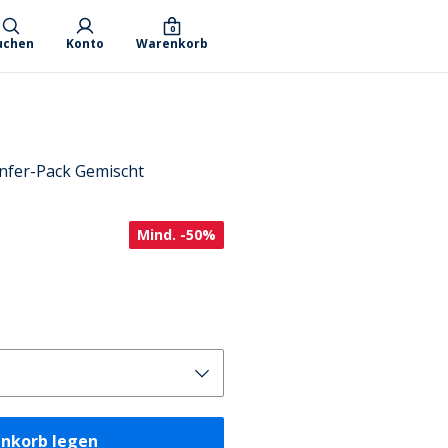
0
uchen
Konto
Warenkorb
nfer-Pack Gemischt
Mind. -50%
enkorb legen