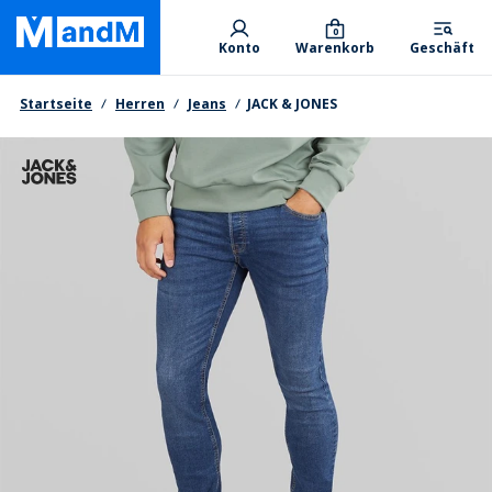
Skip
Primary departments
to
0
Konto
Warenkorb
Geschäft
main
content
Brotkrumen
Startseite
Herren
Jeans
JACK & JONES