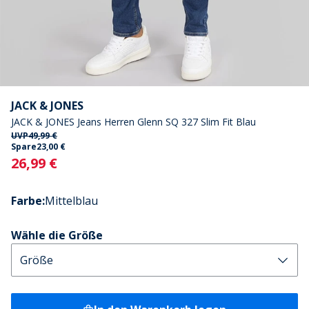
JACK & JONES
JACK & JONES Jeans Herren Glenn SQ 327 Slim Fit Blau
UVP
49,99 €
Spare
23,00 €
Current
26,99 €
Farbe
:
Mittelblau
Wähle die Größe