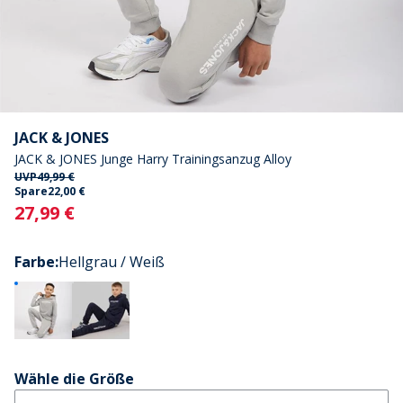
JACK & JONES
JACK & JONES Junge Harry Trainingsanzug Alloy
UVP
49,99 €
Spare
22,00 €
Current
27,99 €
Farbe
:
Hellgrau / Weiß
Wähle die Größe