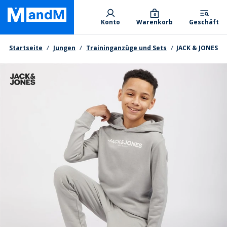
Skip
Primary departments
to
0
Konto
Warenkorb
Geschäft
main
content
Brotkrumen
Startseite
Jungen
Traininganzüge und Sets
JACK & JONES