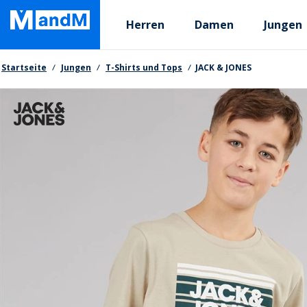
Skip
Primary departments
to
Herren
Damen
Jungen
main
content
Brotkrumen
Startseite
Jungen
T-Shirts und Tops
JACK & JONES