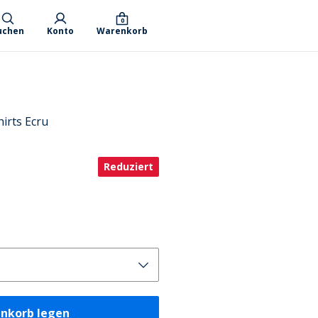
0
uchen
Konto
Warenkorb
irts Ecru
Reduziert
enkorb legen