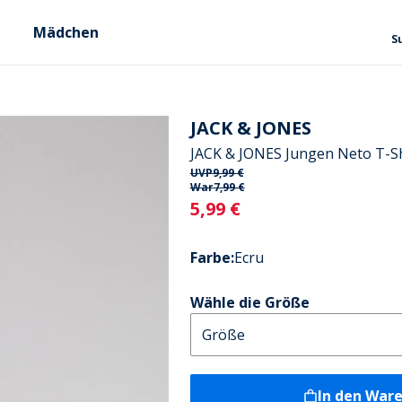
Mädchen
S
JACK & JONES
JACK & JONES Jungen Neto T-Sh
UVP
9,99 €
War
7,99 €
Current
5,99 €
Farbe
:
Ecru
Wähle die Größe
In den War