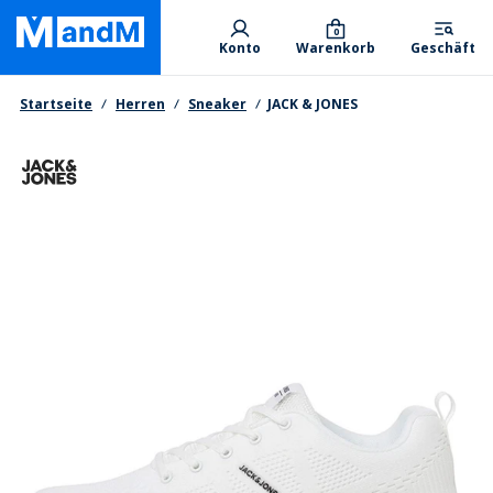
Skip
Primary departments
to
0
Konto
Warenkorb
Geschäft
main
content
Brotkrumen
Startseite
Herren
Sneaker
JACK & JONES