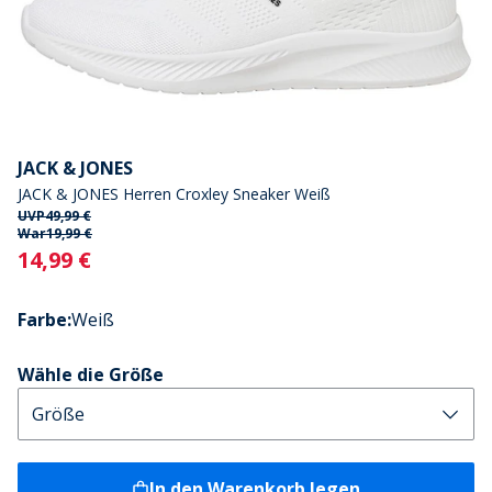
JACK & JONES
JACK & JONES Herren Croxley Sneaker Weiß
UVP
49,99 €
War
19,99 €
Current
14,99 €
Farbe
:
Weiß
Wähle die Größe
In den Warenkorb legen