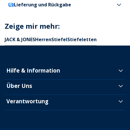
Lieferung und Rückgabe
JACK & JONES
JACK & JONES Herren Alaska PU Nubuk Stiefel
Honig
Zeige mir mehr:
Deutschland
5,99€ (KOSTENLOS AB 100€)
Farbe
3-4 Werktagen
Honiggelb
Österreich
7,99€ (KOSTENLOS AB 100€)
JACK & JONES
Herren
Stiefel
Stiefeletten
Produktdetails
4-5 Werktagen
Markenemblem auf der Zunge und Seite.
Lieferinformationen
Obermaterial: Synthetik und Textil.
Lieferzeiten können bei besonders starker Nachfrage abweichen.
Weitere Informationen finden Sie während des Bezahlvorgangs.
Schnürschuhe.
Polsterung an Knöchel und Schuhzunge.
Hilfe & Information
Rückversand
Verstärkter Absatz.
Fersenschlaufe
In unserem Retourenportal können Sie ein DHL-
Über Uns
Sohle: Gummi.
Retourenlabel für 6,99€ aus Deutschland bzw.
Besondere Anweisungen
9,99€ aus Österreich erwerben. Alternativ können
Verantwortung
Code
Sie sich auf der
MandM-Rücksendungs-Seite
JJ33514
informieren
, wie die Rücksendung abläuft und wie
einfach sie ist.