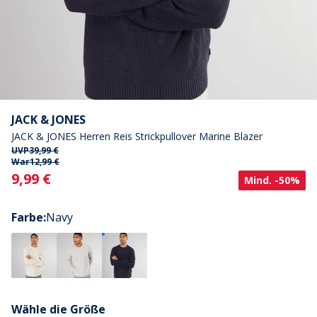
JACK & JONES
JACK & JONES Herren Reis Strickpullover Marine Blazer
UVP
39,99 €
War
12,99 €
Current
9,99 €
Mind. -50%
Farbe
:
Navy
Wähle die Größe