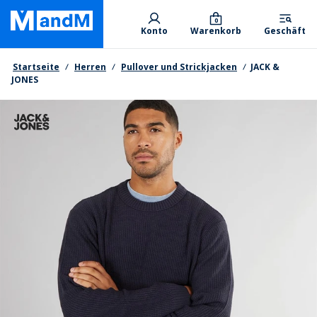
Skip
Primary departments
to
0
Konto
Warenkorb
Geschäft
main
content
Brotkrumen
Startseite
Herren
Pullover und Strickjacken
JACK &
JONES