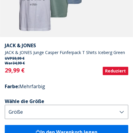
JACK & JONES
JACK & JONES Junge Casper Fünferpack T Shirts Iceberg Green
UVP
59,99 €
War
34,99 €
Current
29,99 €
Reduziert
Farbe
:
Mehrfarbig
Wähle die Größe
In den Warenkorb legen