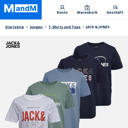
Skip
Primary departments
to
0
Konto
Warenkorb
Geschäft
main
content
Brotkrumen
Startseite
Jungen
T-Shirts und Tops
JACK & JONES