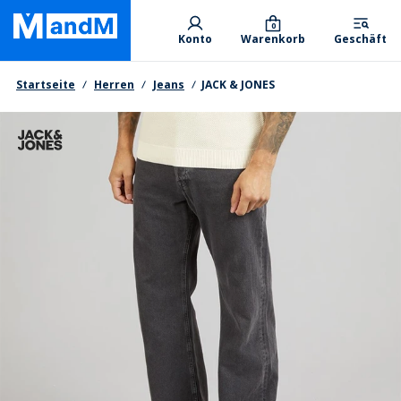
Skip
Primary departments
to
0
Konto
Warenkorb
Geschäft
main
content
Brotkrumen
Startseite
Herren
Jeans
JACK & JONES