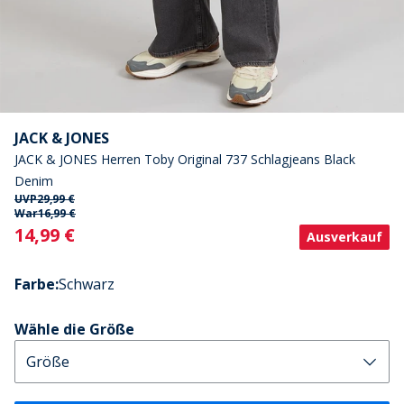
JACK & JONES
JACK & JONES Herren Toby Original 737 Schlagjeans Black
Denim
UVP
29,99 €
War
16,99 €
Current
14,99 €
Ausverkauf
Farbe
:
Schwarz
Wähle die Größe