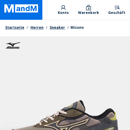
Skip
Primary departments
to
0
Konto
Warenkorb
Geschäft
main
content
Brotkrumen
Startseite
Herren
Sneaker
Mizuno