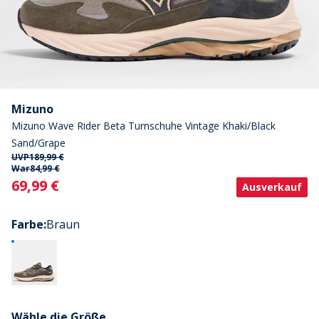
Mizuno
Mizuno Wave Rider Beta Turnschuhe Vintage Khaki/Black
Sand/Grape
UVP
189,99 €
War
84,99 €
Current
69,99 €
Ausverkauf
Farbe
:
Braun
Wähle die Größe