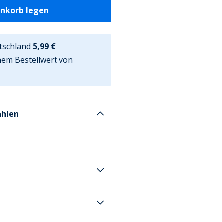
enkorb legen
tschland
5,99 €
nem Bestellwert von
ahlen
ack Sneaker