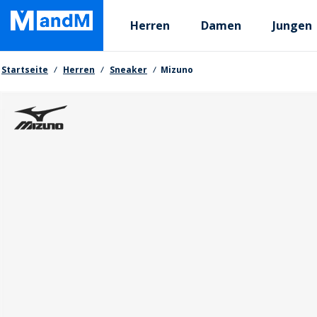
Skip
Primary departments
to
Herren
Damen
Jungen
main
content
Brotkrumen
Startseite
Herren
Sneaker
Mizuno