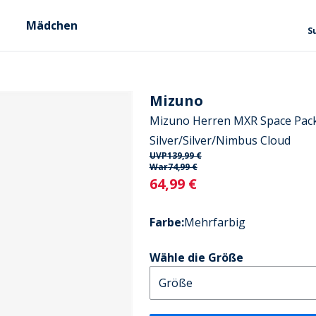
Mädchen
S
Mizuno
Mizuno Herren MXR Space Pac
Silver/Silver/Nimbus Cloud
UVP
139,99 €
War
74,99 €
Current
64,99 €
Farbe
:
Mehrfarbig
Wähle die Größe