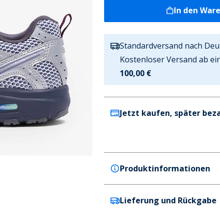
In den War
Standardversand nach Deu
Kostenloser Versand ab ei
100,00 €
Jetzt kaufen, später bez
Produktinformationen
Lieferung und Rückgabe
Mizuno
Mizuno Herren MXR Space P