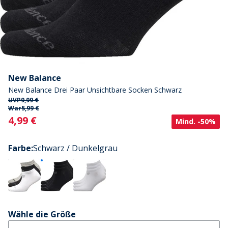
New Balance
New Balance Drei Paar Unsichtbare Socken Schwarz
UVP
9,99 €
War
5,99 €
Current
4,99 €
Mind. -50%
Farbe
:
Schwarz / Dunkelgrau
Wähle die Größe