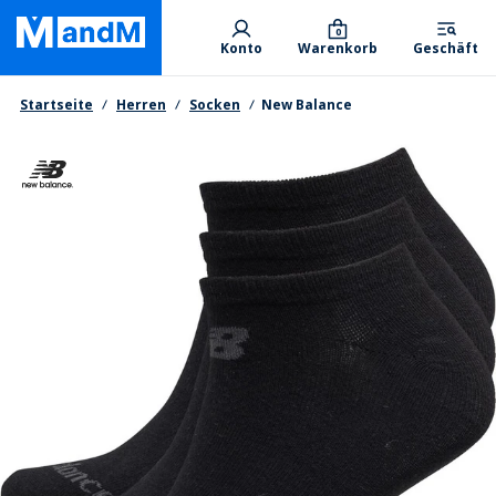
Skip
Primary departments
to
0
Konto
Warenkorb
Geschäft
main
content
Brotkrumen
Startseite
Herren
Socken
New Balance