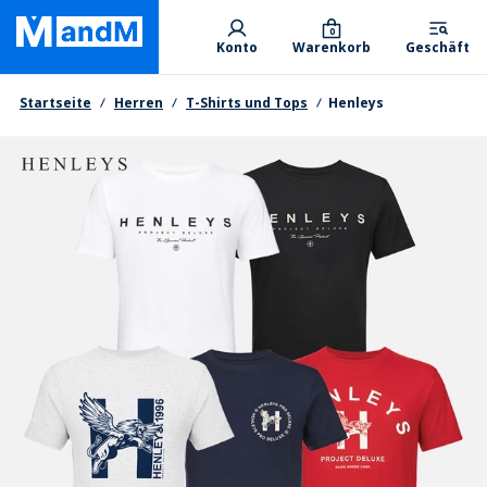
Skip
Primary departments
to
0
Konto
Warenkorb
Geschäft
main
content
Brotkrumen
Startseite
Herren
T-Shirts und Tops
Henleys