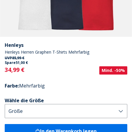
Henleys
Henleys Herren Graphen T-Shirts Mehrfarbig
UVP
85,99 €
Spare
51,00 €
Current
34,99 €
Mind. -50%
Farbe
:
Mehrfarbig
Wähle die Größe
In den Warenkorb legen