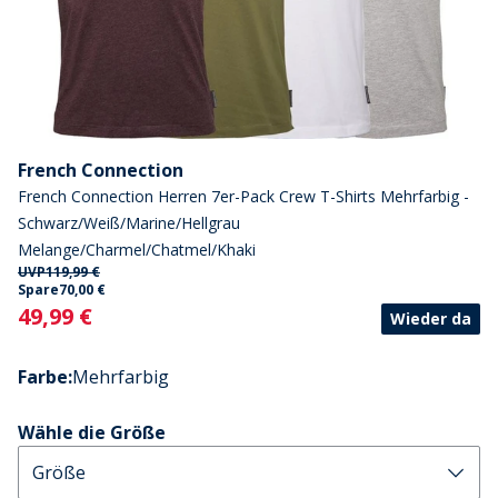
French Connection
French Connection Herren 7er-Pack Crew T-Shirts Mehrfarbig -
Schwarz/Weiß/Marine/Hellgrau
Melange/Charmel/Chatmel/Khaki
UVP
119,99 €
Spare
70,00 €
Current
49,99 €
Wieder da
Farbe
:
Mehrfarbig
Wähle die Größe