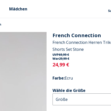
Mädchen
S
n
French Connection
French Connection Herren Triko
Shorts Set Stone
UVP
69,99 €
War
29,99 €
Current
24,99 €
Farbe
:
Ecru
Wähle die Größe