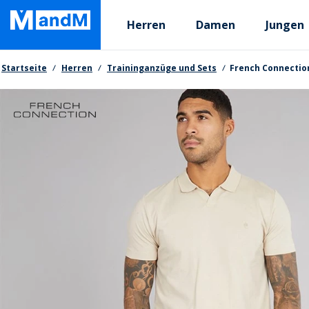
Skip
Primary departments
to
Herren
Damen
Jungen
main
content
Brotkrumen
Startseite
Herren
Traininganzüge und Sets
French Connectio