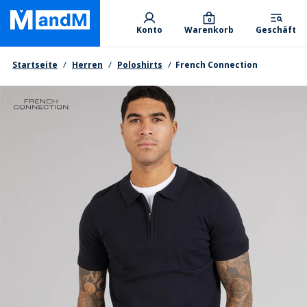
Skip
Primary departments
to
0
Konto
Warenkorb
Geschäft
main
content
Brotkrumen
Startseite
Herren
Poloshirts
French Connection