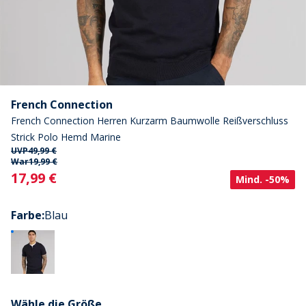
French Connection
French Connection Herren Kurzarm Baumwolle Reißverschluss
Strick Polo Hemd Marine
UVP
49,99 €
War
19,99 €
Current
17,99 €
Mind. -50%
Farbe
:
Blau
Wähle die Größe