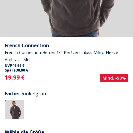
French Connection
French Connection Herren 1/2 Reißverschluss Mikro Fleece
Anthrazit Mel
UVP
49,99 €
Spare
30,00 €
Current
19,99 €
Mind. -50%
Farbe
:
Dunkelgrau
Wähle die Größe