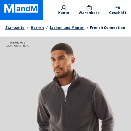
Skip
Primary departments
to
0
Konto
Warenkorb
Geschäft
main
content
Brotkrumen
Startseite
Herren
Jacken und Mäntel
French Connection