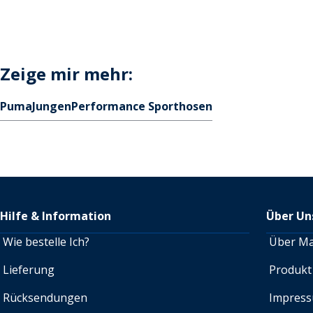
Zeige mir mehr:
Puma
Jungen
Performance Sporthosen
Hilfe & Information
Über Un
Wie bestelle Ich?
Über M
Lieferung
Produkt
Rücksendungen
Impres