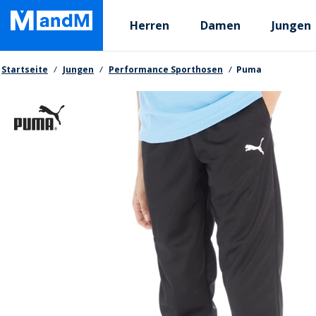
Skip
Primary departments
to
Herren
Damen
Jungen
main
content
Brotkrumen
Startseite
Jungen
Performance Sporthosen
Puma