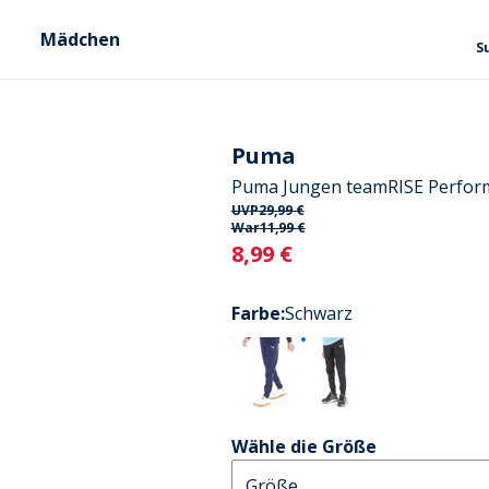
Mädchen
S
Puma
Puma Jungen teamRISE Perfor
UVP
29,99 €
War
11,99 €
Current
8,99 €
Farbe
:
Schwarz
Wähle die Größe