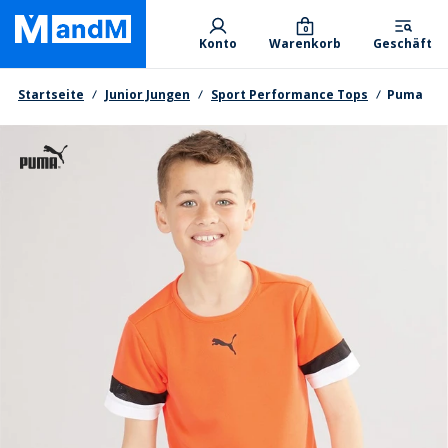
Skip
Primary departments
to
0
Konto
Warenkorb
Geschäft
main
content
Brotkrumen
Startseite
Junior Jungen
Sport Performance Tops
Puma