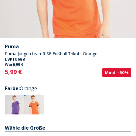
Puma
Puma Jungen teamRISE Fußball Trikots Orange
UVP
13,99 €
War
6,99 €
Current
5,99 €
Mind. -50%
Farbe
:
Orange
Wähle die Größe