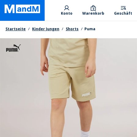
Skip
Primary departments
to
0
Konto
Warenkorb
Geschäft
main
content
Brotkrumen
Startseite
Kinder Jungen
Shorts
Puma