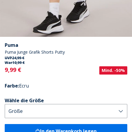
Puma
Puma Junge Grafik Shorts Putty
UVP
24,99 €
War
10,99 €
Current
9,99 €
Mind. -50%
Farbe
:
Ecru
Wähle die Größe
In den Warenkorb legen