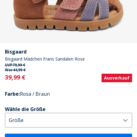
Bisgaard
Bisgaard Mädchen Frans Sandalen Rose
UVP
79,99 €
War
44,99 €
Current
39,99 €
Ausverkauf
Farbe
:
Rosa / Braun
Wähle die Größe