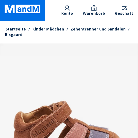
Skip
Primary departments
to
0
Konto
Warenkorb
Geschäft
main
content
Brotkrumen
Startseite
Kinder Mädchen
Zehentrenner und Sandalen
Bisgaard