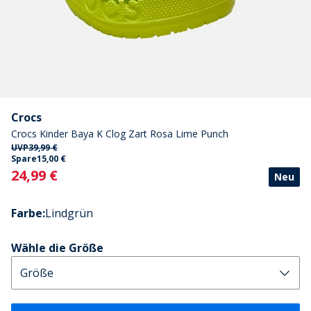
Crocs
Crocs Kinder Baya K Clog Zart Rosa Lime Punch
UVP
39,99 €
Spare
15,00 €
Current
24,99 €
Neu
Farbe
:
Lindgrün
Wähle die Größe