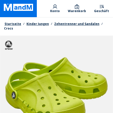
Skip
Primary departments
to
0
Konto
Warenkorb
Geschäft
main
content
Brotkrumen
Startseite
Kinder Jungen
Zehentrenner und Sandalen
Crocs