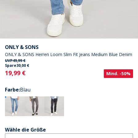
ONLY & SONS
ONLY & SONS Herren Loom Slim Fit Jeans Medium Blue Denim
UVP
49,99 €
Spare
30,00 €
Current
19,99 €
Mind. -50%
Farbe
:
Blau
Wähle die Größe