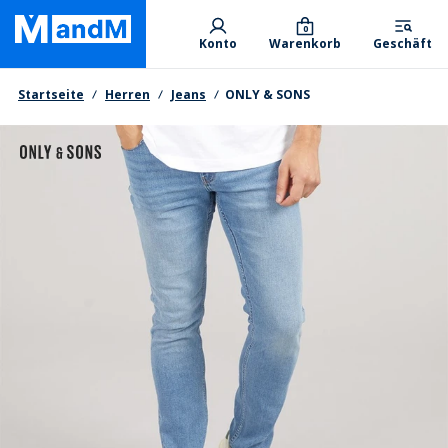
Skip
Primary departments
to
0
Konto
Warenkorb
Geschäft
main
content
Brotkrumen
Startseite
Herren
Jeans
ONLY & SONS