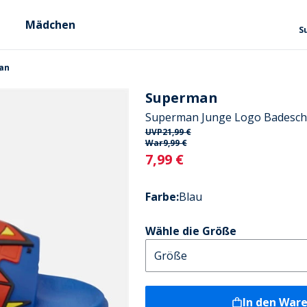
Mädchen
S
an
Superman
Superman Junge Logo Badesch
UVP
21,99 €
War
9,99 €
Current
7,99 €
Farbe
:
Blau
Wähle die Größe
In den War