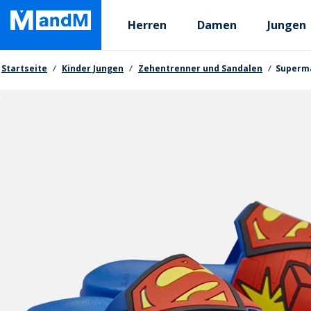
Skip
Primary departments
to
Herren
Damen
Jungen
main
content
Brotkrumen
Startseite
Kinder Jungen
Zehentrenner und Sandalen
Superm