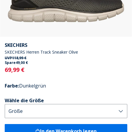
SKECHERS
SKECHERS Herren Track Sneaker Olive
UVP
118,99 €
Spare
49,00 €
Current
69,99 €
Farbe
:
Dunkelgrün
Wähle die Größe
In den Warenkorb legen