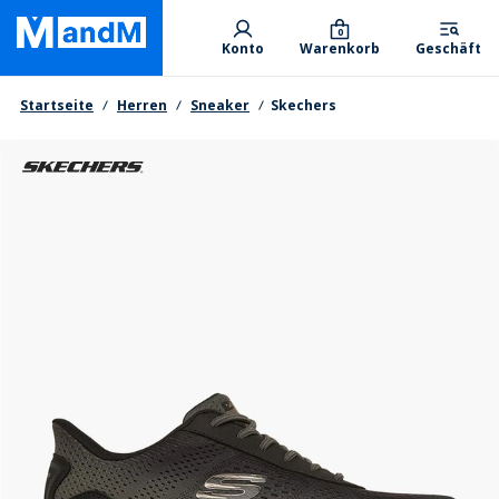
Skip
Primary departments
to
0
Konto
Warenkorb
Geschäft
main
content
Brotkrumen
Startseite
Herren
Sneaker
Skechers