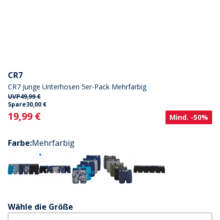
CR7
CR7 Junge Unterhosen 5er-Pack Mehrfarbig
UVP
49,99 €
Spare
30,00 €
Current
19,99 €
Mind. -50%
Farbe
:
Mehrfarbig
Wähle die Größe