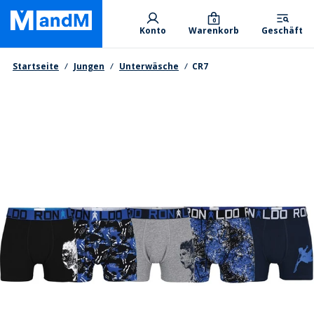
Skip
Primary departments
to
0
Konto
Warenkorb
Geschäft
main
content
Brotkrumen
Startseite
Jungen
Unterwäsche
CR7