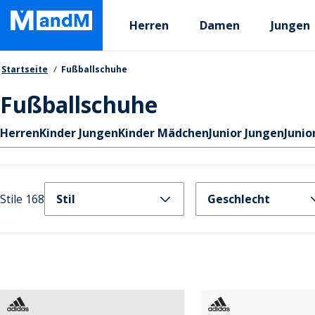
Skip
Primary departments
to
Herren
Damen
Jungen
main
content
Brotkrumen
Startseite
Fußballschuhe
Fußballschuhe
Schnellzugriff
Herren
Kinder Jungen
Kinder Mädchen
Junior Jungen
Juni
Stile 168
Stil
Geschlecht