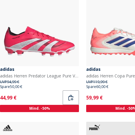
adidas
adidas
adidas Herren Predator League Pure Victory Pack MG Multi Ground Fußballschuhe Lucid Red/Weiß/Schwarz
UVP
94,99 €
UVP
119,99 €
Spare
50,00 €
Spare
60,00 €
Current
Current
44,99 €
59,99 €
Mind. -50%
Mind. -50