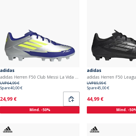
adidas
adidas
adidas Herren F50 Club Messi La Vida Rapida Pack FG/MG feste/multilochige Fußballschuhe Silver Metallic/Solar Yellow/Lucid Blue
UVP
64,99 €
UVP
89,99 €
Spare
40,00 €
Spare
45,00 €
Current
Current
24,99 €
44,99 €
Mind. -50%
Mind. -50