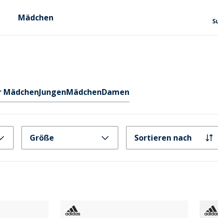
Mädchen
S
or Mädchen
Jungen
Mädchen
Damen
Größe
Sortieren nach