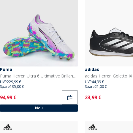
Puma
adidas
Puma Herren Ultra 6 Ultimative Brillanz FG Fester Boden Fußballschuhe Puma White
UVP
229,99 €
UVP
44,99 €
Spare
135,00 €
Spare
21,00 €
Current
Current
94,99 €
23,99 €
Neu