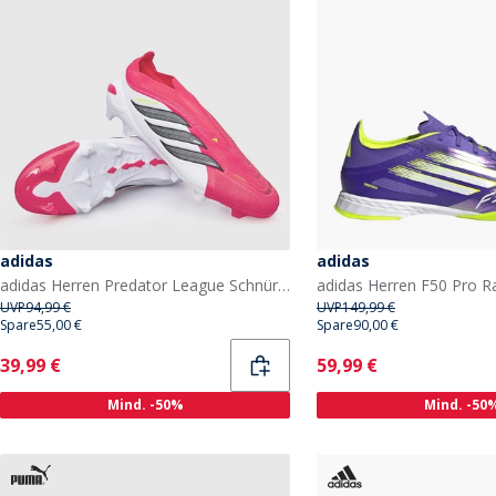
adidas
adidas
adidas Herren Predator League Schnürlose Für Tore Geboren Pack FG Fester Boden Fußballschuhe Lucid Red/Core Black/Cloud White
UVP
94,99 €
UVP
149,99 €
Spare
55,00 €
Spare
90,00 €
Current
Current
39,99 €
59,99 €
Mind. -50%
Mind. -50