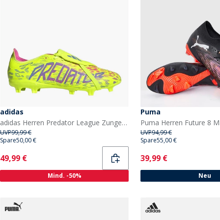
adidas
Puma
adidas Herren Predator League Zunge FG/MG fester/multiboden Fußballschuhe Lucid Lemon/Blue Fusion/Lucid Pink
UVP
99,99 €
UVP
94,99 €
Spare
50,00 €
Spare
55,00 €
Current
Current
49,99 €
39,99 €
Mind. -50%
Neu