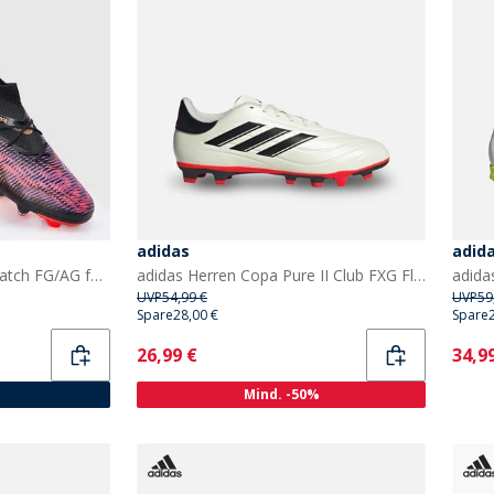
adidas
adid
Puma Herren Future 8 Match FG/AG fester/Kunstrasen Fußballschuhe Puma Black
adidas Herren Copa Pure II Club FXG Flexible Ground Fußballschuhe Ivory/Core Black/Solar Red
UVP
54,99 €
UVP
59
Spare
28,00 €
Spare
Current
Curr
26,99 €
34,9
Mind. -50%