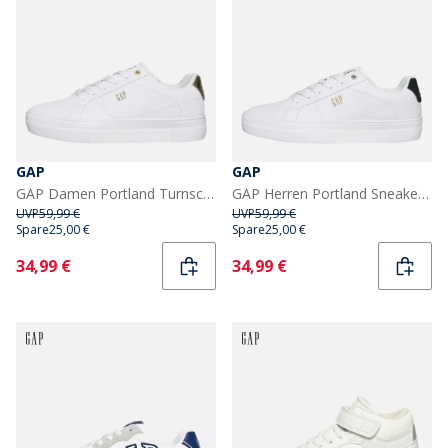
GAP
GAP
GAP Damen Portland Turnschuhe Weiß
GAP Herren Portland Sneaker Weiß
UVP
59,99 €
UVP
59,99 €
Spare
25,00 €
Spare
25,00 €
Current
Current
34,99 €
34,99 €