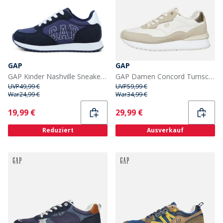
GAP
GAP
GAP Kinder Nashville Sneaker Blau
GAP Damen Concord Turnschuhe Sand
UVP
49,99 €
UVP
59,99 €
War
24,99 €
War
34,99 €
Current
Current
19,99 €
29,99 €
Reduziert
Ausverkauf