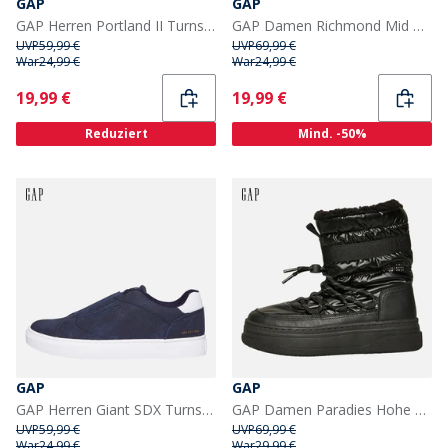
GAP
GAP
GAP Herren Portland II Turnschuhe Elysian Blau
GAP Damen Richmond Mid Metallic Schneestiefel Silber
UVP
59,99 €
UVP
69,99 €
War
24,99 €
War
24,99 €
Current
Current
19,99 €
19,99 €
Reduziert
Mind. -50%
GAP
GAP
GAP Herren Giant SDX Turnschuhe Navy
GAP Damen Paradies Hohe Nylon Schneestiefel Schwarz
UVP
59,99 €
UVP
69,99 €
War
24,99 €
War
29,99 €