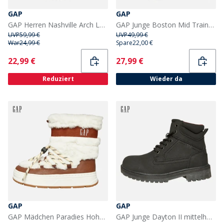
GAP
GAP
GAP Herren Nashville Arch Logo Turnschuhe Navy
GAP Junge Boston Mid Trainer Navy/Rot
UVP
59,99 €
UVP
49,99 €
War
24,99 €
Spare
22,00 €
Current
Current
22,99 €
27,99 €
Reduziert
Wieder da
GAP
GAP
GAP Mädchen Paradies Hohe Pelz Schneestiefel Sand Khaki
GAP Junge Dayton II mittelhohe Schnürstiefel Schwarz