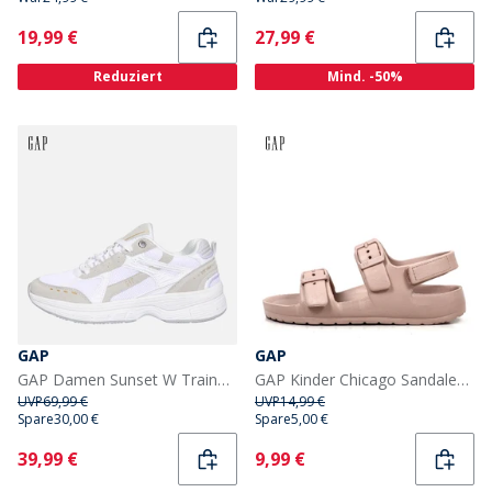
Current
Current
19,99 €
27,99 €
Reduziert
Mind. -50%
GAP
GAP
GAP Damen Sunset W Trainers White Crystal
GAP Kinder Chicago Sandalen Rosa
UVP
69,99 €
UVP
14,99 €
Spare
30,00 €
Spare
5,00 €
Current
Current
39,99 €
9,99 €