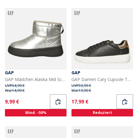
GAP
GAP
GAP Mädchen Alaska Mid Schneestiefel Silber
GAP Damen Cary Cupsole Turnschuhe Schwarz
UVP
54,99 €
UVP
59,99 €
War
14,99 €
War
19,99 €
Current
Current
9,99 €
17,99 €
Mind. -50%
Reduziert