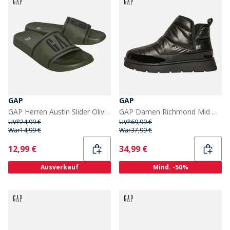
GAP
GAP
GAP Herren Austin Slider Oliv/Schwarz Olive Black
GAP Damen Richmond Mid Metallic Schneestiefel Schwarz
UVP
24,99 €
UVP
69,99 €
War
14,99 €
War
37,99 €
Current
Current
12,99 €
34,99 €
Ausverkauf
Mind. -50%