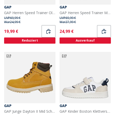
GAP
GAP
GAP Herren Speed Trainer Olive
GAP Herren Speed Trainer Marineblau
UVP
69,99 €
UVP
69,99 €
War
24,99 €
War
27,99 €
Current
Current
19,99 €
24,99 €
Reduziert
Ausverkauf
GAP
GAP
GAP Junge Dayton II Mid Schnürstiefel Gelb Royal
GAP Kinder Boston Klettverschluss Turnschuhe Weiß