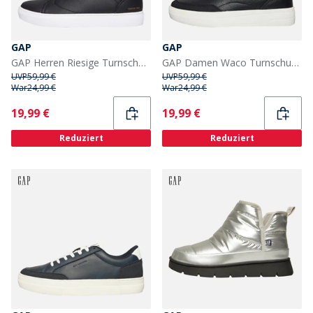
GAP
GAP
GAP Herren Riesige Turnschuhe Schwarz
GAP Damen Waco Turnschuhe Black Leopard
UVP
59,99 €
UVP
59,99 €
War
24,99 €
War
24,99 €
Current
Current
19,99 €
19,99 €
Reduziert
Reduziert