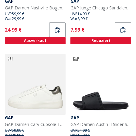
GAP
GAP
GAP Damen Nashville Bogen Logo Turnschuhe Sand
GAP Junge Chicago Sandalen Elysian Blue
UVP
59,99 €
UVP
14,99 €
War
29,99 €
War
8,99 €
Current
Current
24,99 €
7,99 €
Ausverkauf
Reduziert
GAP
GAP
GAP Damen Cary Cupsole Turnschuhe Weiss
GAP Damen Austin II Slider Sandalen Schwarz
UVP
59,99 €
UVP
24,99 €
War
29,99 €
War
12,99 €