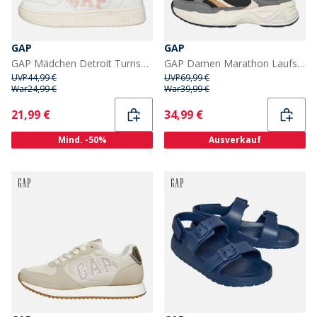
GAP
GAP
GAP Mädchen Detroit Turnschuhe Off-White/Hellrosa Off-White Light Pink
GAP Damen Marathon Laufschuhe Schwarz
UVP
44,99 €
UVP
69,99 €
War
24,99 €
War
39,99 €
Current
Current
21,99 €
34,99 €
Mind. -50%
Ausverkauf