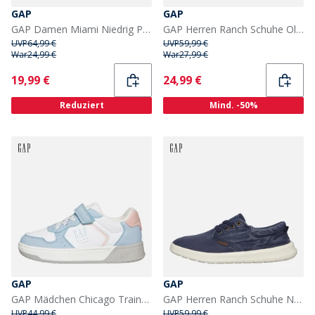
GAP
GAP
GAP Damen Miami Niedrig Profil Turnschuhe Schwarz
GAP Herren Ranch Schuhe Olive
UVP
64,99 €
UVP
59,99 €
War
24,99 €
War
27,99 €
Current
Current
19,99 €
24,99 €
Reduziert
Mind. -50%
GAP
GAP
GAP Mädchen Chicago Trainer Bleiche Blau/Weiß/Pink Bleach Blue White Pink
GAP Herren Ranch Schuhe Navy
UVP
44,99 €
UVP
59,99 €