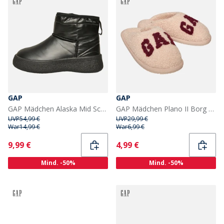
GAP
GAP
GAP Mädchen Alaska Mid Schneestiefel Schwarz
GAP Mädchen Plano II Borg Hausschuhe Puderrosa
UVP
54,99 €
UVP
29,99 €
War
14,99 €
War
6,99 €
Current
Current
9,99 €
4,99 €
Mind. -50%
Mind. -50%