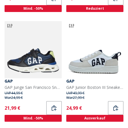
Mind. -50%
Reduziert
GAP
GAP
GAP Junge San Francisco Sneaker Black Blue Lime
GAP Junior Boston III Sneaker Weiß
UVP
44,99 €
UVP
49,99 €
War
24,99 €
War
27,99 €
Current
Current
21,99 €
24,99 €
Mind. -50%
Ausverkauf