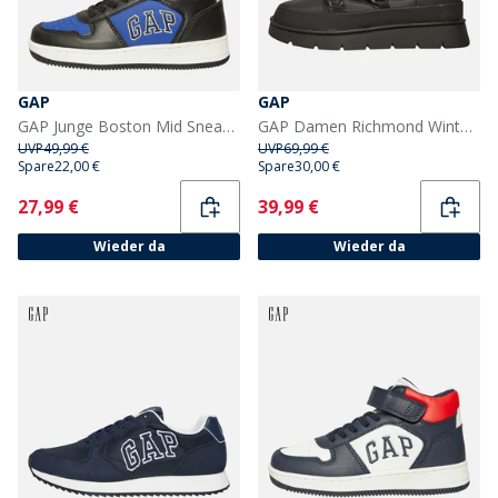
GAP
GAP
GAP Junge Boston Mid Sneaker Schwarz/Blau
GAP Damen Richmond Winter Hohe Schnee Stiefel Schwarz
UVP
49,99 €
UVP
69,99 €
Spare
22,00 €
Spare
30,00 €
Current
Current
27,99 €
39,99 €
Wieder da
Wieder da