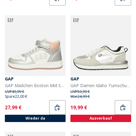
GAP
GAP
GAP Mädchen Boston Mid Sneaker Weiß Silber Rosa
GAP Damen Idaho Turnschuhe Weiss
UVP
49,99 €
UVP
59,99 €
Spare
22,00 €
War
24,99 €
Current
Current
27,99 €
19,99 €
Wieder da
Ausverkauf