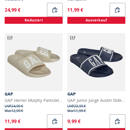
Current
Current
24,99 €
11,99 €
Reduziert
Ausverkauf
GAP
GAP
GAP Herren Murphy Pantoletten Sand
GAP Junior Junge Austin Slider Navy/Weiss Navy White
UVP
24,99 €
UVP
23,99 €
War
12,99 €
War
11,99 €
Current
Current
11,99 €
9,99 €