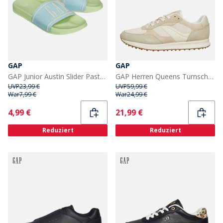
GAP
GAP
GAP Junior Austin Slider Pastel Green Santorini
GAP Herren Queens Turnschuhe Sand
UVP
23,99 €
UVP
59,99 €
War
7,99 €
War
24,99 €
Current
Current
4,99 €
21,99 €
Reduziert
Reduziert