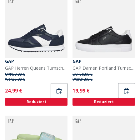
GAP
GAP
GAP Herren Queens Turnschuhe Navy
GAP Damen Portland Turnschuhe Schwarz
UVP
59,99 €
UVP
59,99 €
War
26,99 €
War
21,99 €
Current
Current
24,99 €
19,99 €
Reduziert
Reduziert