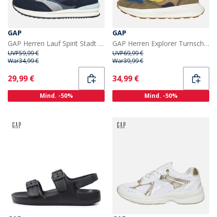
GAP
GAP
GAP Herren Lauf Spirit Stadt Turnschuhe Navy
GAP Herren Explorer Turnschuhe Denim Blue
UVP
59,99 €
UVP
69,99 €
War
34,99 €
War
39,99 €
Current
Current
29,99 €
34,99 €
Mind. -50%
Mind. -50%