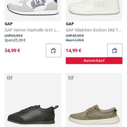
GAP
GAP
GAP Herren Nashville Arch Logo Turnschuhe Weiß
GAP Mädchen Boston Mid Trainer Weiß/Rose
UVP
59,99 €
UVP
49,99 €
Spare
25,00 €
War
17,99 €
Current
Current
34,99 €
14,99 €
Ausverkauf