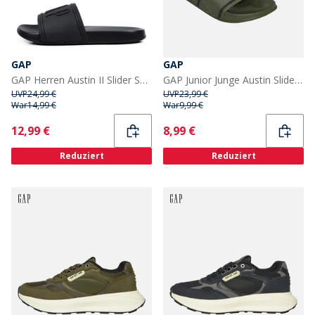
GAP
GAP
GAP Herren Austin II Slider Sandalen Schwarz
GAP Junior Junge Austin Slider Oliv/Schwarz Olive Black
UVP
24,99 €
UVP
23,99 €
War
14,99 €
War
9,99 €
Current
Current
12,99 €
8,99 €
Reduziert
Reduziert