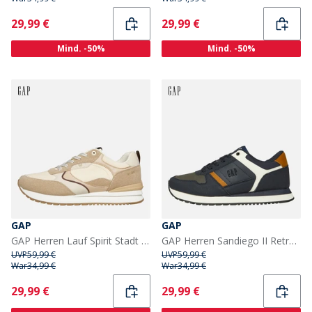
Current
Current
29,99 €
29,99 €
Mind. -50%
Mind. -50%
GAP
GAP
GAP Herren Lauf Spirit Stadt Turnschuhe Sand
GAP Herren Sandiego II Retro Turnschuhe Marineblau
UVP
59,99 €
UVP
59,99 €
War
34,99 €
War
34,99 €
Current
Current
29,99 €
29,99 €