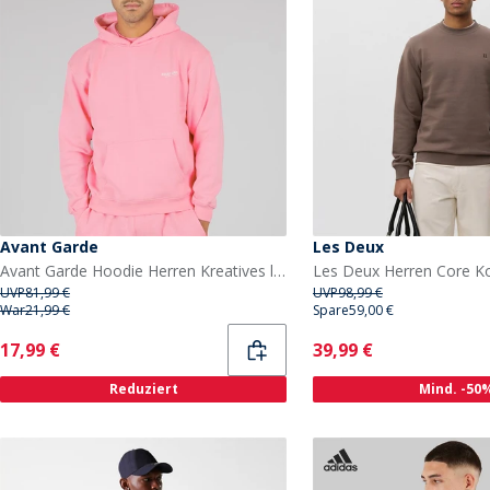
Avant Garde
Les Deux
Avant Garde Hoodie Herren Kreatives leicht Oversized Bubblegum Pink
UVP
81,99 €
UVP
98,99 €
War
21,99 €
Spare
59,00 €
Current
Current
17,99 €
39,99 €
Reduziert
Mind. -50