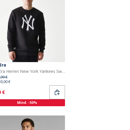
Era
New Era Herren New York Yankees Sweatshirt Schwarz
,99 €
30,00 €
ent
9 €
Mind. -50%