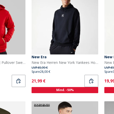
New Era
New 
adidas Herren Entrada 22 Pullover Sweat Hoodie Team Power Red
New Era Herren New York Yankees Hoodie Schwarz
UVP
49,99 €
UVP
49
Spare
28,00 €
Spare
Current
Curr
21,99 €
19,9
Mind. -50%