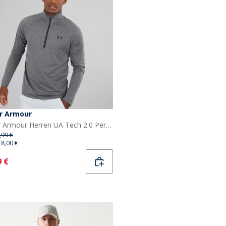
r Armour
Under Armour Herren UA Tech 2.0 Performance Sporttops Grau
,99 €
18,00 €
ent
9 €