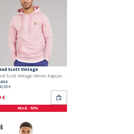
And Scott Vintage
Lyle And Scott Vintage Herren Kapuzenpullover X574 Pink Light
,99 €
40,00 €
ent
9 €
Mind. -50%