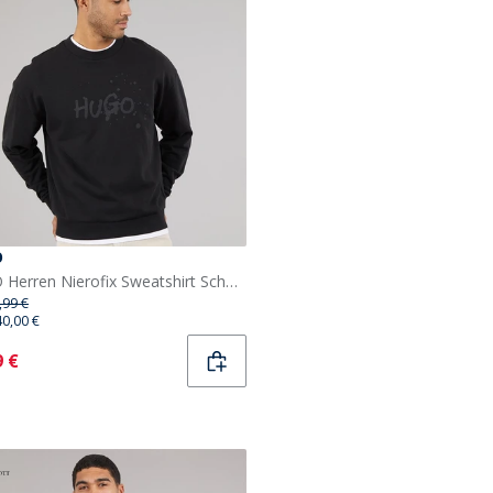
O
HUGO Herren Nierofix Sweatshirt Schwarz
,99 €
40,00 €
ent
9 €