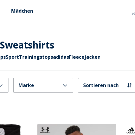
Mädchen
S
Sweatshirts
ops
Sport
Trainingstops
adidas
Fleecejacken
Marke
Sortieren nach