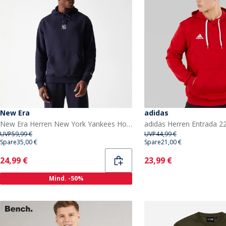
New Era
adidas
New Era Herren New York Yankees Hoodie Navy Nvy
UVP
59,99 €
UVP
44,99 €
Spare
35,00 €
Spare
21,00 €
Current
Current
24,99 €
23,99 €
Mind. -50%