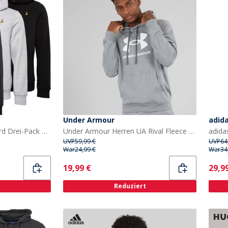
Under Armour
adid
Brave Soul Herren Howard Drei-Pack Hoodies Schwarz/Grau/Marineblau
Under Armour Herren UA Rival Fleece Logo Hoodie Castlerock Hellgrau/Weiß
UVP
59,99 €
UVP
64
War
24,99 €
War
34
Current
Curr
19,99 €
29,9
t
Reduziert