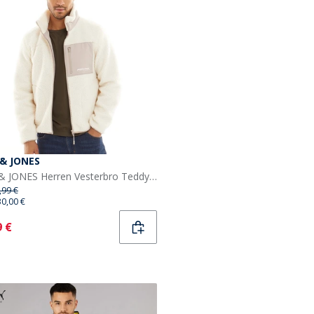
 & JONES
JACK & JONES Herren Vesterbro Teddy Jacke Atmosphäre
,99 €
30,00 €
ent
9 €