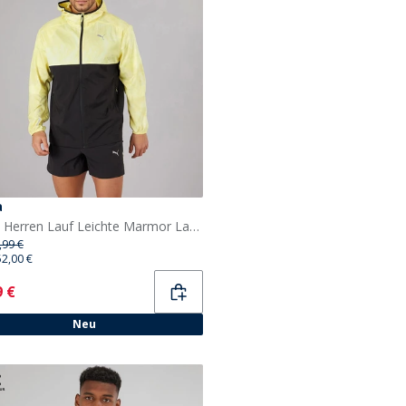
a
Puma Herren Lauf Leichte Marmor Laufjacke Schwarz/Gelb
,99 €
52,00 €
ent
9 €
Neu