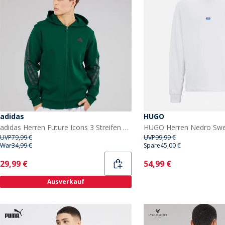
adidas
HUGO
adidas Herren Future Icons 3 Streifen Full Zip Hoodie Collegiate Green
HUGO Herren Nedro Swea
UVP
79,99 €
UVP
99,99 €
War
34,99 €
Spare
45,00 €
Current
Current
29,99 €
54,99 €
Ausverkauf