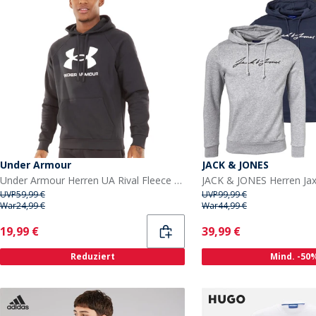
Under Armour
JACK & JONES
Under Armour Herren UA Rival Fleece Logo Hoodie Schwarz/Weiß
UVP
59,99 €
UVP
99,99 €
War
24,99 €
War
44,99 €
Current
Current
19,99 €
39,99 €
Reduziert
Mind. -50