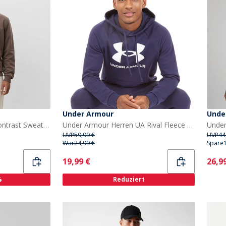
Under Armour
Unde
Les Deux Herren Core Kontrast Sweatshirt Mountain Grey Brown
Under Armour Herren UA Rival Fleece Logo Kapuzenpullover Mitternachtsblau/Weiß
UVP
59,99 €
UVP
44
War
24,99 €
Spare
Current
Curr
19,99 €
26,9
%
Reduziert