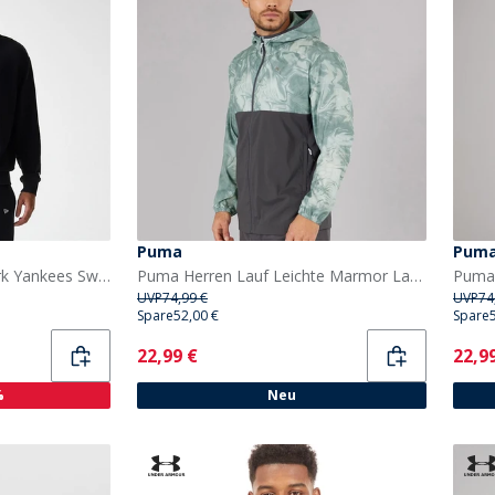
Puma
Pum
New Era Herren New York Yankees Sweatshirt Schwarz
Puma Herren Lauf Leichte Marmor Laufjacke Grau/Blau
UVP
74,99 €
UVP
74
Spare
52,00 €
Spare
Current
Curr
22,99 €
22,9
%
Neu