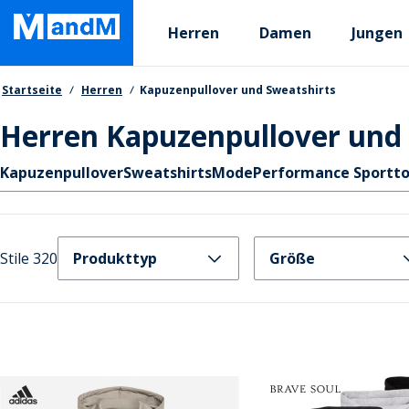
Skip
Primary departments
to
Herren
Damen
Jungen
main
content
Brotkrumen
Startseite
Herren
Kapuzenpullover und Sweatshirts
Herren Kapuzenpullover und 
Schnellzugriff
Kapuzenpullover
Sweatshirts
Mode
Performance Sportt
Stile 320
Produkttyp
Größe