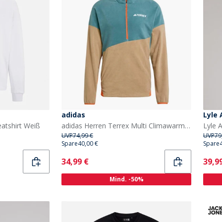
adidas
Lyle 
tshirt Weiß
adidas Herren Terrex Multi Climawarm Fleece Anorak Preloved Teal/Cardboard/Semi Impact Orange
UVP
74,99 €
UVP
79
Spare
40,00 €
Spare
Current
Curr
34,99 €
39,9
Mind. -50%