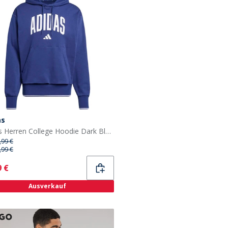
as
adidas Herren College Hoodie Dark Blue/Weiß
,99 €
,99 €
ent
9 €
Ausverkauf