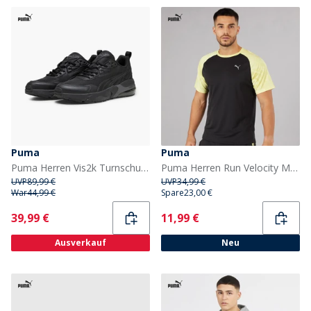
Puma
Puma
Puma Herren Vis2k Turnschuhe Puma Black
Puma Herren Run Velocity Marmor Lauf Oberteil Schwarz/Gelb
UVP
89,99 €
UVP
34,99 €
War
44,99 €
Spare
23,00 €
Current
Current
39,99 €
11,99 €
Ausverkauf
Neu