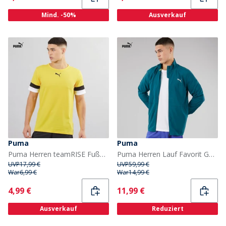
Mind. -50%
Ausverkauf
Puma
Puma
Puma Herren teamRISE Fußball Trikots Gelb
Puma Herren Lauf Favorit Gewebte Laufjacke Ocean Tropic
UVP
17,99 €
UVP
59,99 €
War
6,99 €
War
14,99 €
Current
Current
4,99 €
11,99 €
Ausverkauf
Reduziert