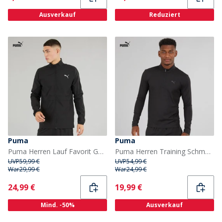
Ausverkauf
Reduziert
Puma
Puma
Puma Herren Lauf Favorit Gewebte Laufjacke Puma Schwarz
Puma Herren Training Schmale Passform 1 / 4 Reissverschluss Puma Schwarz
UVP
59,99 €
UVP
54,99 €
War
29,99 €
War
24,99 €
Current
Current
24,99 €
19,99 €
Mind. -50%
Ausverkauf