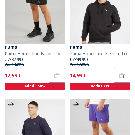
Puma
Puma
Puma Herren Run Favorite Velocity 5 Zoll Laufhose Puma Schwarz
Puma Hoodie mit kleinem Logo Herren Puma Schwarz
UVP
32,99 €
UVP
49,99 €
War
14,99 €
War
17,99 €
Current
Current
12,99 €
14,99 €
Mind. -50%
Reduziert