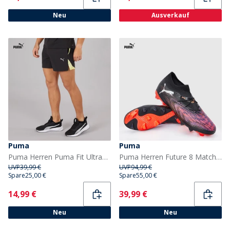
Neu
Ausverkauf
Puma
Puma
Puma Herren Puma Fit Ultrabreathe Stretch 5 Zoll Marmor Trainingshose Schwarz/Gelb
Puma Herren Future 8 Match FG/AG fester/Kunstrasen Fußballschuhe Puma Black
UVP
39,99 €
UVP
94,99 €
Spare
25,00 €
Spare
55,00 €
Current
Current
14,99 €
39,99 €
Neu
Neu