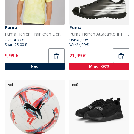
Puma
Puma
Puma Herren Trainieren Den Ganzen Tag Marmor Druck Trainings Oberteil Gold Moon
Puma Herren Attacanto II TT Astro Fußball Schuhe Puma Schwarz / Puma Weiß
UVP
34,99 €
UVP
49,99 €
Spare
25,00 €
War
24,99 €
Current
Current
9,99 €
21,99 €
Neu
Mind. -50%