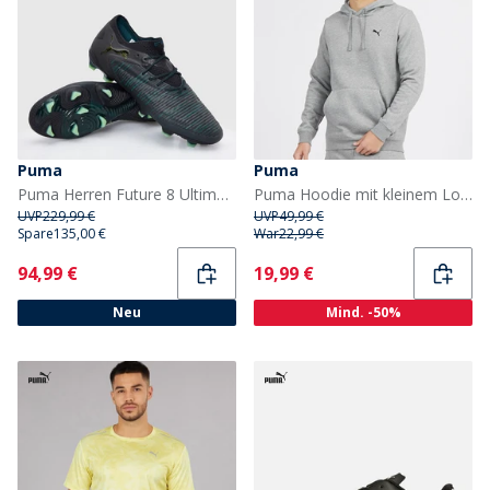
Puma
Puma
Puma Herren Future 8 Ultimate Low FG Firm Ground Fußballschuhe Puma Black
Puma Hoodie mit kleinem Logo in Mittelgrau meliert Herren
UVP
229,99 €
UVP
49,99 €
Spare
135,00 €
War
22,99 €
Current
Current
94,99 €
19,99 €
Neu
Mind. -50%