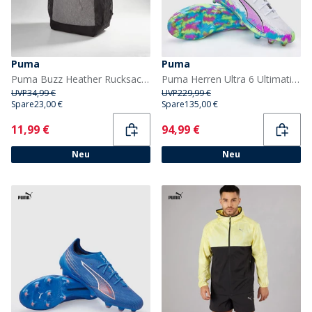
Puma
Puma
Puma Buzz Heather Rucksack Medium Grey Heather
Puma Herren Ultra 6 Ultimative Brillanz FG Fester Boden Fußballschuhe Puma White
UVP
34,99 €
UVP
229,99 €
Spare
23,00 €
Spare
135,00 €
Current
Current
11,99 €
94,99 €
Neu
Neu