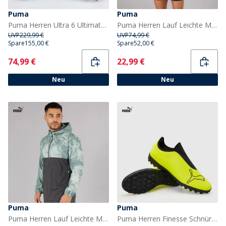
Puma
Puma
Puma Herren Ultra 6 Ultimate FG Fester Boden Fußballschuhe Ultra Blue/Weiß/Glowing Red
Puma Herren Lauf Leichte Marmor Laufjacke Schwarz/Gelb
UVP
229,99 €
UVP
74,99 €
Spare
155,00 €
Spare
52,00 €
Current
Current
74,99 €
22,99 €
Neu
Neu
Puma
Puma
Puma Herren Lauf Leichte Marmor Laufjacke Grau/Blau
Puma Herren Finesse Schnürlose TF Astro Fußballschuhe Yellow Alert