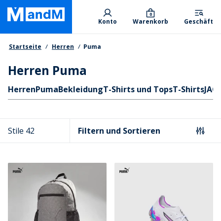
Skip
Primary departments
to
0
Konto
Warenkorb
Geschäft
main
content
Brotkrumen
Startseite
Herren
Puma
Herren Puma
Schnellzugriff
Herren
Puma
Bekleidung
T-Shirts und Tops
T-Shirts
JAC
Stile 42
Filtern und Sortieren