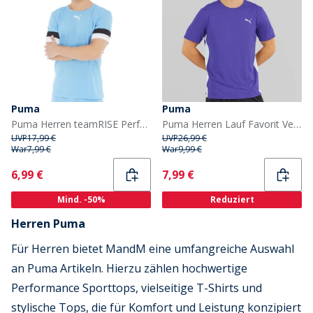
Puma
Puma
Puma Herren teamRISE Performance Sporttops Blau
Puma Herren Lauf Favorit Velocity Laufoberteil Lapis Lazuli
UVP
17,99 €
UVP
26,99 €
War
7,99 €
War
9,99 €
Current
Current
6,99 €
7,99 €
Mind. -50%
Reduziert
Herren Puma
Für Herren bietet MandM eine umfangreiche Auswahl
an Puma Artikeln. Hierzu zählen hochwertige
Performance Sporttops, vielseitige T-Shirts und
stylische Tops, die für Komfort und Leistung konzipiert