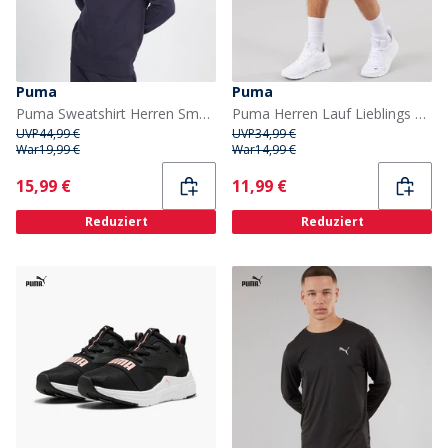
Puma
Puma
Puma Sweatshirt Herren Small Logo Crew Dunkelblau
Puma Herren Lauf Lieblings Geschwindigkeit 7 Zoll Laufshorts Lapis Lazuli
UVP
44,99 €
UVP
34,99 €
War
19,99 €
War
14,99 €
Current
Current
15,99 €
11,99 €
Reduziert
Reduziert