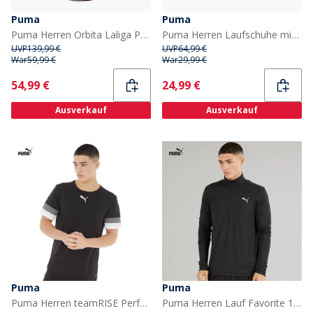
Puma
Puma
Puma Herren Orbita Laliga Pro Match Fußball (FIFA Quality Pro) Puma White
Puma Herren Laufschuhe mit Kabel Puma Black
UVP
139,99 €
UVP
64,99 €
War
59,99 €
War
29,99 €
Current
Current
54,99 €
24,99 €
Ausverkauf
Ausverkauf
Puma
Puma
Puma Herren teamRISE Performance Sporttops Schwarz
Puma Herren Lauf Favorite 1/4 Zip Lauf Oberteil Puma Schwarz