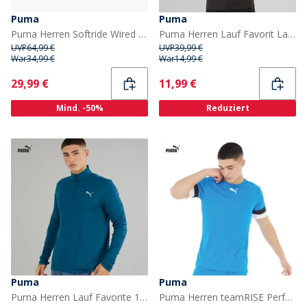
Puma
Puma
Puma Herren Softride Wired 2 Laufschuhe Schwarz/Rosa/Weiss
Puma Herren Lauf Favorit Langarm Lauf Oberteil Puma Schwarz
UVP
64,99 €
UVP
39,99 €
War
34,99 €
War
14,99 €
Current
Current
29,99 €
11,99 €
Mind. -50%
Reduziert
Puma
Puma
Puma Herren Lauf Favorite 1/4 Zip Laufoberteil Ozean Tropic
Puma Herren teamRISE Performance Sporttops Blau