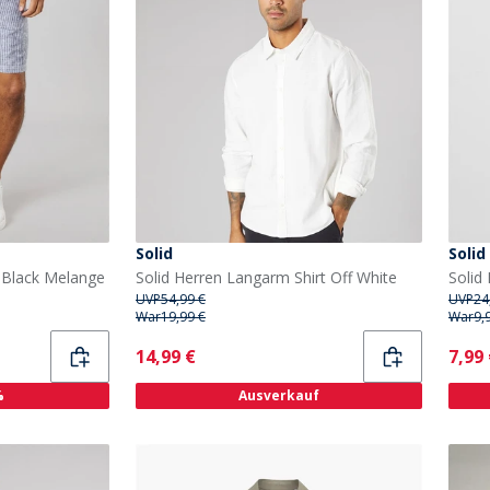
Solid
Solid
e Black Melange
Solid Herren Langarm Shirt Off White
Solid
UVP
54,99 €
UVP
24
War
19,99 €
War
9,
Current
Curr
14,99 €
7,99
%
Ausverkauf