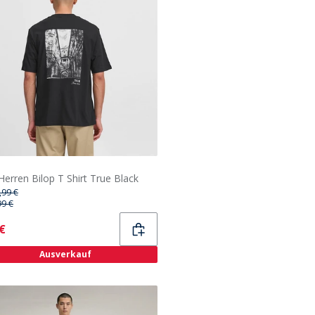
 Herren Bilop T Shirt True Black
,99 €
99 €
ent
 €
Ausverkauf