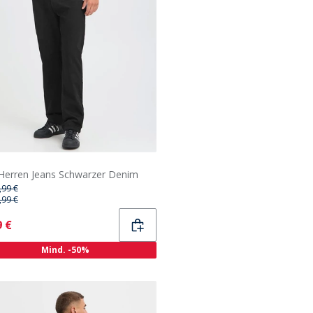
 Herren Jeans Schwarzer Denim
,99 €
,99 €
ent
9 €
Mind. -50%