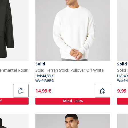
Solid
Solid
genmantel Rosin
Solid Herren Strick Pullover Off White
UVP
44,99 €
UVP
49
War
17,99 €
War
14
Current
Curr
14,99 €
9,99
f
Mind. -50%