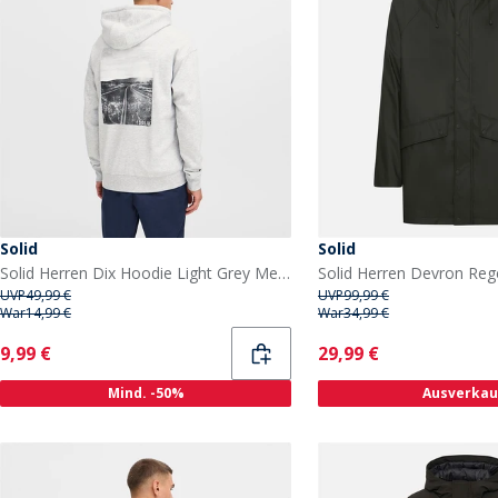
Solid
Solid
Solid Herren Dix Hoodie Light Grey Melange
Solid Herren Devron Re
UVP
49,99 €
UVP
99,99 €
War
14,99 €
War
34,99 €
Current
Current
9,99 €
29,99 €
Mind. -50%
Ausverkau