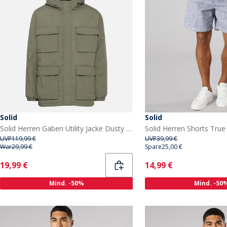
Solid
Solid
Solid Herren Gaben Utility Jacke Dusty Olive
Solid Herren Shorts Tru
UVP
119,99 €
UVP
39,99 €
War
29,99 €
Spare
25,00 €
Current
Current
19,99 €
14,99 €
Mind. -50%
Mind. -50