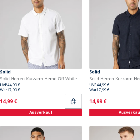
Solid
Solid
Solid Herren Kurzarm Hemd Off White
UVP
44,99 €
UVP
44,99 €
War
17,99 €
War
17,99 €
Current
Current
14,99 €
14,99 €
Ausverkauf
Ausverkau