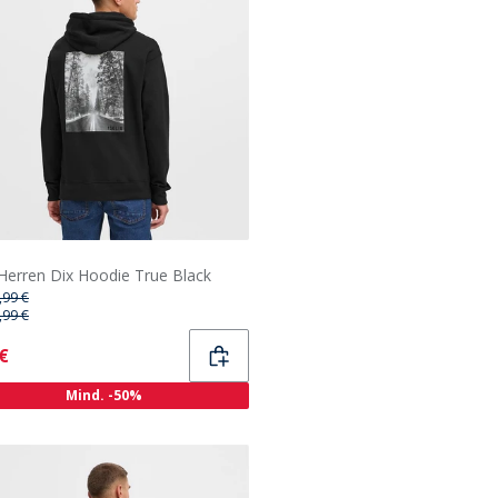
 Herren Dix Hoodie True Black
,99 €
,99 €
ent
 €
Mind. -50%