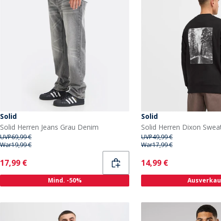
Solid
Solid
Solid Herren Jeans Grau Denim
UVP
69,99 €
UVP
49,99 €
War
19,99 €
War
17,99 €
Current
Current
17,99 €
14,99 €
Mind. -50%
Ausverkau