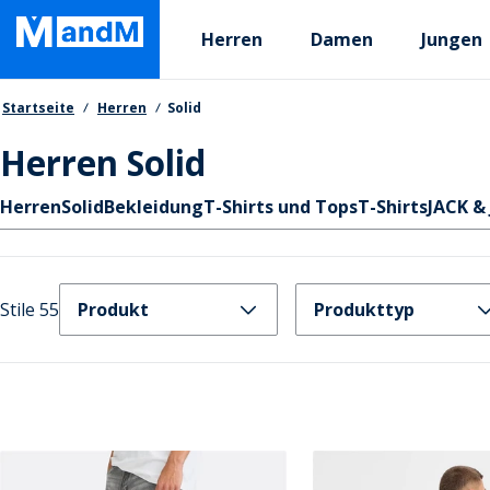
Skip
Primary departments
to
Herren
Damen
Jungen
main
content
Brotkrumen
Startseite
Herren
Solid
Herren Solid
Schnellzugriff
Herren
Solid
Bekleidung
T-Shirts und Tops
T-Shirts
JACK &
Stile 55
Produkt
Produkttyp