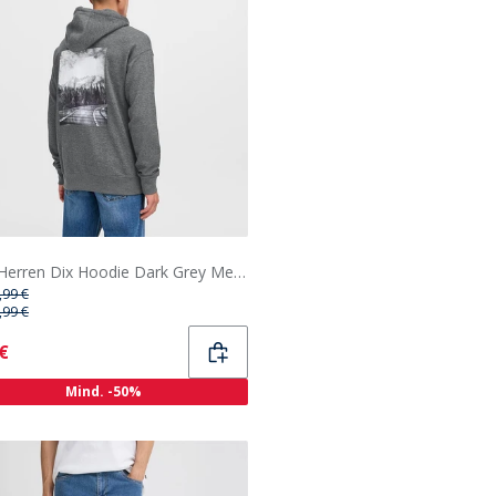
Solid Herren Dix Hoodie Dark Grey Melange
,99 €
,99 €
ent
 €
Mind. -50%