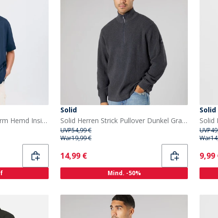
Solid
Solid
Solid Herren Pablo Kurzarm Hemd Insignia Blue
Solid Herren Strick Pullover Dunkel Grau Marl Dar Grey M
Solid
UVP
54,99 €
UVP
49
War
19,99 €
War
14
Current
Curr
14,99 €
9,99
f
Mind. -50%