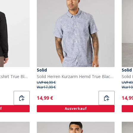
Solid
Solid
Solid Herren Dixon Sweatshirt True Black
Solid Herren Kurzarm Hemd True Black Melange
UVP
44,99 €
UVP
49
War
17,99 €
War
19
Current
Curr
14,99 €
14,9
f
Ausverkauf