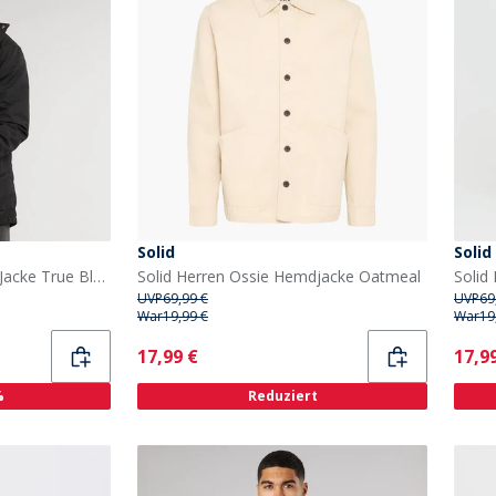
Solid
Solid
Solid Herren Elan Herbst Jacke True Black
Solid Herren Ossie Hemdjacke Oatmeal
Solid
UVP
69,99 €
UVP
69
War
19,99 €
War
19
Current
Curr
17,99 €
17,9
%
Reduziert