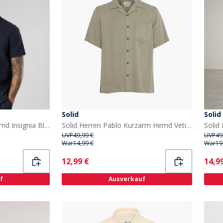
Solid
Solid
Solid Herren Kurzarm Hemd Insignia Blue
Solid Herren Pablo Kurzarm Hemd Vetiver
UVP
49,99 €
UVP
49
War
14,99 €
War
19
Current
Curr
12,99 €
14,9
f
Ausverkauf