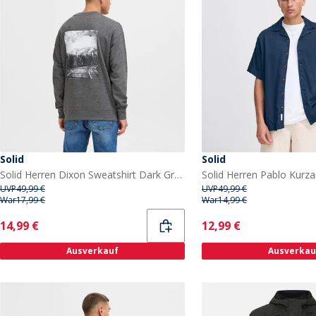
Solid
Solid
Solid Herren Dixon Sweatshirt Dark Grey Melange
UVP
49,99 €
UVP
49,99 €
War
17,99 €
War
14,99 €
Current
Current
14,99 €
12,99 €
Ausverkauf
Ausverkau