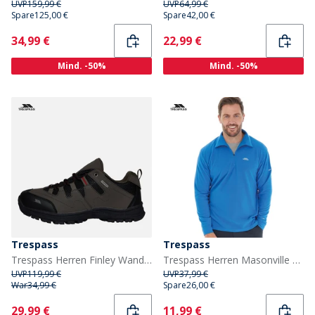
UVP
159,99 €
UVP
64,99 €
Spare
125,00 €
Spare
42,00 €
Current
Current
34,99 €
22,99 €
Mind. -50%
Mind. -50%
Trespass
Trespass
Trespass Herren Finley Wanderschuhe Dunkelbraun
Trespass Herren Masonville 1/2 Reißverschluss Mikro Fleece Blau
UVP
119,99 €
UVP
37,99 €
War
34,99 €
Spare
26,00 €
Current
Current
29,99 €
11,99 €