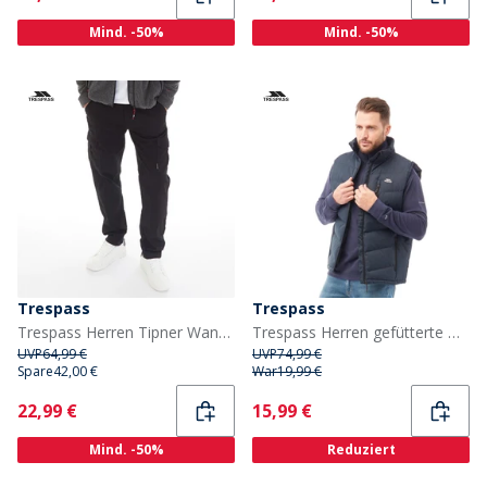
Mind. -50%
Mind. -50%
Trespass
Trespass
Trespass Herren Tipner Wanderhose Schwarz
Trespass Herren gefütterte Weste Brecker Marineblau
UVP
64,99 €
UVP
74,99 €
Spare
42,00 €
War
19,99 €
Current
Current
22,99 €
15,99 €
Mind. -50%
Reduziert