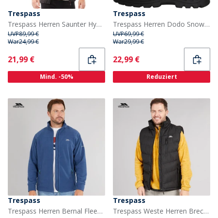
Trespass
Trespass
Trespass Herren Saunter Hybrid gesteppte Jacke Schwarz
Trespass Herren Dodo Snow Snowboots/Winterstiefel Schwarz
UVP
89,99 €
UVP
69,99 €
War
24,99 €
War
29,99 €
Current
Current
21,99 €
22,99 €
Mind. -50%
Reduziert
Trespass
Trespass
Trespass Herren Bernal Fleecejacke mit durchgehendem Reißverschluss Marineblau
Trespass Weste Herren Brecker Gepolstert Wasserdicht Schwarz