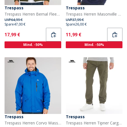
Trespass
Trespass
Trespass Herren Bernal Fleece Jacke mit durchgehendem Reissverschluss Dunkles Grün
Trespass Herren Masonville 1/2 Reißverschluss Micro Fleece Marineblau
UVP
64,99 €
UVP
37,99 €
Spare
47,00 €
Spare
26,00 €
Current
Current
17,99 €
11,99 €
Mind. -50%
Mind. -50%
Trespass
Trespass
Trespass Herren Corvo Wasserdichte Kapuzen Shell Jacke Blau
Trespass Herren Tipner Cargohosen Grün