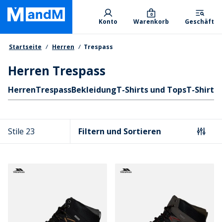
Skip
Primary departments
to
0
Konto
Warenkorb
Geschäft
main
content
Brotkrumen
Startseite
Herren
Trespass
Herren Trespass
Schnellzugriff
Herren
Trespass
Bekleidung
T-Shirts und Tops
T-Shirts
Stile 23
Filtern und Sortieren