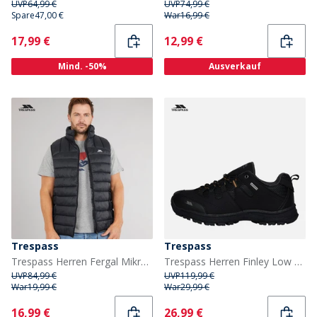
UVP
64,99 €
UVP
74,99 €
Spare
47,00 €
War
16,99 €
Current
Current
17,99 €
12,99 €
Mind. -50%
Ausverkauf
Trespass
Trespass
Trespass Herren Fergal Mikro Stepp Weste Schwarz
Trespass Herren Finley Low Wasserdichte Wanderschuhe Schwarz / Goldbraun
UVP
84,99 €
UVP
119,99 €
War
19,99 €
War
29,99 €
Current
Current
16,99 €
26,99 €