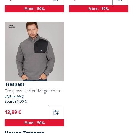
Mind. -50%
Mind. -50%
Trespass
Trespass Herren Mcgeechan 1 / 2 Zip Microfleece Mittel Grau
UVP
44,99 €
Spare
31,00 €
Current
13,99 €
Mind. -50%