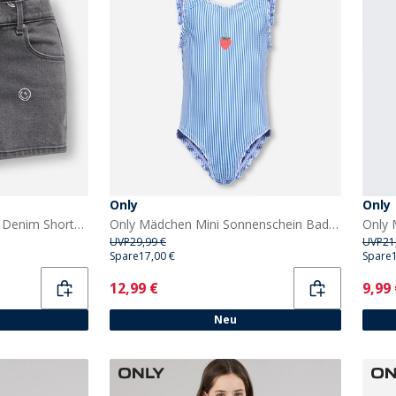
Only
Only
Only Mädchen Blair Print Denim Shorts Light Grey Denim
Only Mädchen Mini Sonnenschein Badeanzug Ultramarine
UVP
29,99 €
UVP
21
Spare
17,00 €
Spare
Current
Curr
12,99 €
9,99
Neu