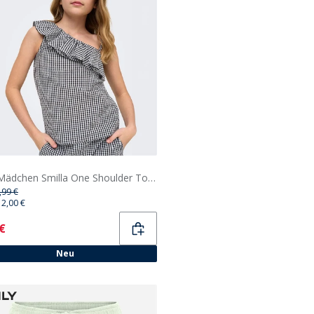
Only Mädchen Smilla One Shoulder Top Schwarz
,99 €
12,00 €
ent
 €
Neu