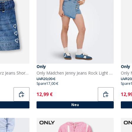
Only
Only
Only Mädchen Komet Herz Jeans Shorts Medium Blue Denim
Only Mädchen Jenny Jeans Rock Light Blue Denim
UVP
29,99 €
UVP
29
Spare
17,00 €
Spare
Current
Curr
12,99 €
12,9
Neu