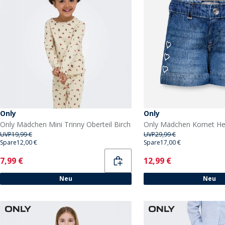
Only
Only
Only Mädchen Mini Trinny Oberteil Birch
UVP
19,99 €
UVP
29,99 €
Spare
12,00 €
Spare
17,00 €
Current
Current
7,99 €
12,99 €
Neu
Neu