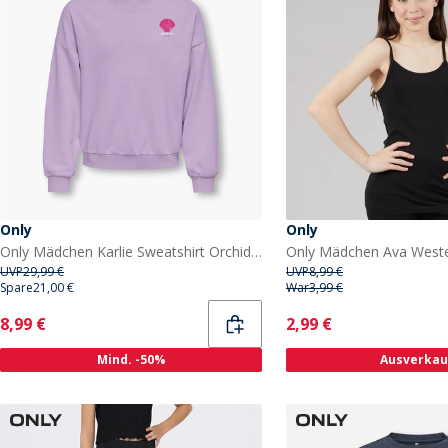
Only
Only
Only Mädchen Karlie Sweatshirt Orchid Bloom
Only Mädchen Ava West
UVP
29,99 €
UVP
8,99 €
Spare
21,00 €
War
3,99 €
Current
Current
8,99 €
2,99 €
Mind. -50%
Ausverkau