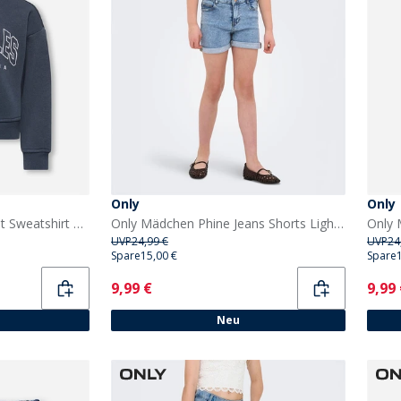
Only
Only
Only Mädchen Mini Sweat Sweatshirt Ombre Blue
Only Mädchen Phine Jeans Shorts Light Blue Denim
UVP
24,99 €
UVP
24
Spare
15,00 €
Spare
Current
Curr
9,99 €
9,99
Neu