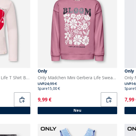
Only
Only
Only Mädchen Mini Lova Life T Shirt Barely Pink
Only Mädchen Mini Gerbera Life Sweatshirt Mauve Orchid
UVP
24,99 €
UVP
16
Spare
15,00 €
Spare
Current
Curr
9,99 €
7,99
Neu