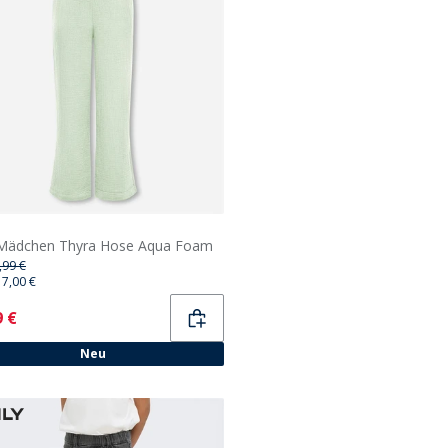
 Mädchen Thyra Hose Aqua Foam
,99 €
17,00 €
ent
9 €
Neu