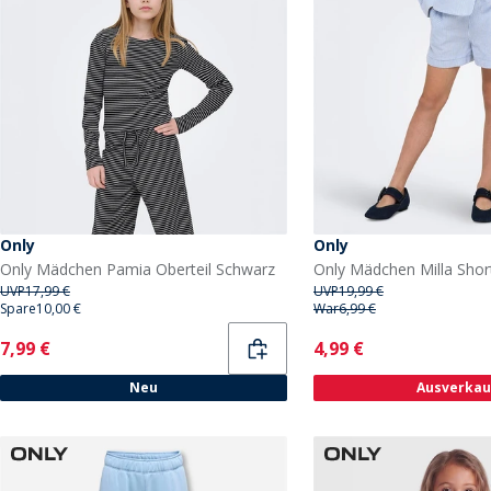
Only
Only
Only Mädchen Pamia Oberteil Schwarz
UVP
17,99 €
UVP
19,99 €
Spare
10,00 €
War
6,99 €
Current
Current
7,99 €
4,99 €
Neu
Ausverkau