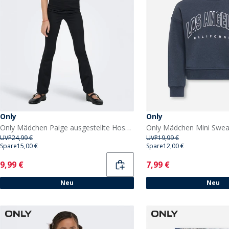
Only
Only
Only Mädchen Paige ausgestellte Hose Schwarz
UVP
24,99 €
UVP
19,99 €
Spare
15,00 €
Spare
12,00 €
Current
Current
9,99 €
7,99 €
Neu
Neu