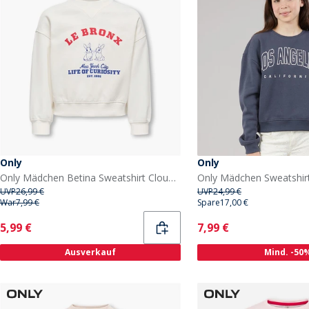
Only
Only
Only Mädchen Betina Sweatshirt Cloud Dancer
Only Mädchen Sweatshir
UVP
26,99 €
UVP
24,99 €
War
7,99 €
Spare
17,00 €
Current
Current
5,99 €
7,99 €
Ausverkauf
Mind. -50