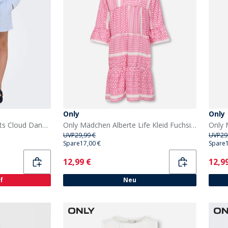
Only
Only
Only Mädchen Milla Shorts Cloud Dancer
Only Mädchen Alberte Life Kleid Fuchsia Pink
Only
UVP
29,99 €
UVP
29
Spare
17,00 €
Spare
Current
Curr
12,99 €
12,9
f
Neu