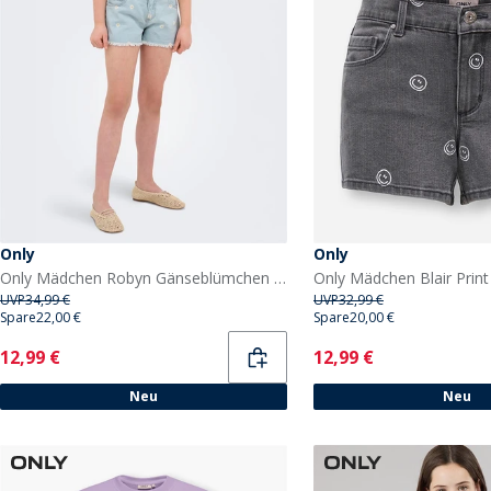
Only
Only
Only Mädchen Robyn Gänseblümchen Shorts Light Blue Denim
UVP
34,99 €
UVP
32,99 €
Spare
22,00 €
Spare
20,00 €
Current
Current
12,99 €
12,99 €
Neu
Neu