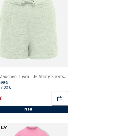
Only Mädchen Thyra Life String Shorts Aqua Foam
,99 €
17,00 €
ent
 €
Neu