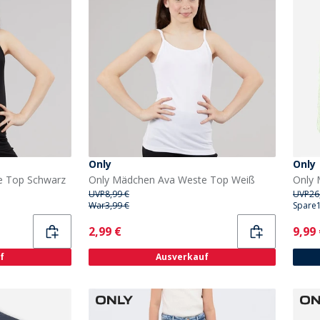
Only
Only
e Top Schwarz
Only Mädchen Ava Weste Top Weiß
UVP
8,99 €
UVP
26
War
3,99 €
Spare
Current
Curr
2,99 €
9,99
f
Ausverkauf