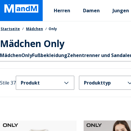
Skip
Primary departments
to
Herren
Damen
Jungen
main
content
Brotkrumen
Startseite
Mädchen
Only
Mädchen Only
Schnellzugriff
Mädchen
Only
Fußbekleidung
Zehentrenner und Sandale
Stile 37
Produkt
Produkttyp