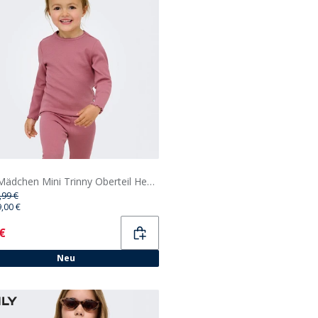
Only Mädchen Mini Trinny Oberteil Heather Rose
,99 €
9,00 €
ent
 €
Neu