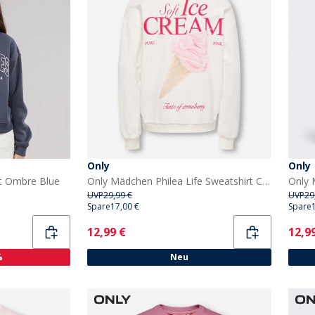
Only
Only
t Ombre Blue
Only Mädchen Philea Life Sweatshirt Cloud Dancer
UVP
29,99 €
UVP
29
Spare
17,00 €
Spare
Current
Curr
12,99 €
12,9
%
Neu