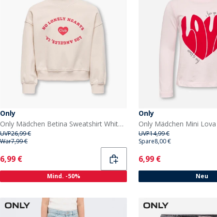
Only
Only
Only Mädchen Betina Sweatshirt Whitecap Gray
UVP
26,99 €
UVP
14,99 €
War
7,99 €
Spare
8,00 €
Current
Current
6,99 €
6,99 €
Mind. -50%
Neu